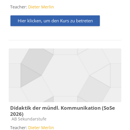
Teacher:
Dieter Merlin
Hier klicken, um den Kurs zu betreten
Didaktik der mündl. Kommunikation (SoSe
2026)
Kursbereich
AB Sekundarstufe
Teacher:
Dieter Merlin