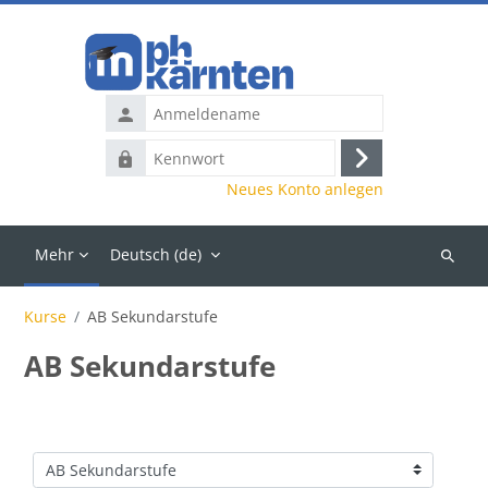
Zum Hauptinhalt
Anmeldename
Kennwort
Anmelden
Neues Konto anlegen
Mehr
Deutsch ‎(de)‎
Kurse
suchen
Kurse
AB Sekundarstufe
AB Sekundarstufe
Kursbereiche