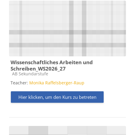
Wissenschaftliches Arbeiten und
Schreiben_WS2026_27
Kursbereich
AB Sekundarstufe
Teacher:
Monika Raffelsberger-Raup
Hier klicken, um den Kurs zu betreten