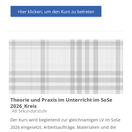
Hier klicken, um den Kurs zu betreten
Theorie und Praxis im Unterricht im SoSe
2026_Kreis
Kursbereich
AB Sekundarstufe
Der Kurs wird begleitend zur gleichnamigen LV im SoSe
2026 eingesetzt. Arbeitsaufträge, Materialien und die