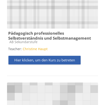
Pädagogisch professionelles
Selbstverständnis und Selbstmanagement
Kursbereich
AB Sekundarstufe
Teacher:
Christine Haupt
Hier klicken, um den Kurs zu betreten