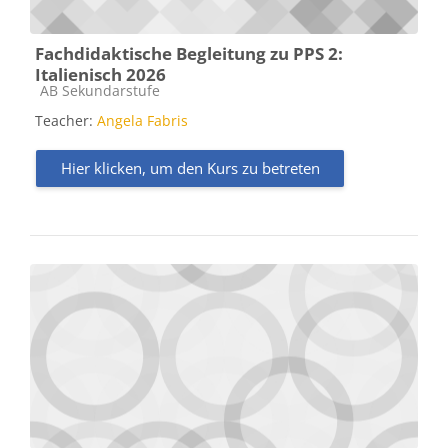
Fachdidaktische Begleitung zu PPS 2:
Italienisch 2026
Kursbereich
AB Sekundarstufe
Teacher:
Angela Fabris
Hier klicken, um den Kurs zu betreten