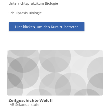
Unterrichtspraktikum Biologie
Schulpraxis Biologie
Hier klicken, um den Kurs zu betreten
Zeitgeschichte Welt II
Kursbereich
AB Sekundarstufe