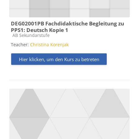
DEG02001PB Fachdidaktische Begleitung zu
PPS1: Deutsch Kopie 1
Kursbereich
AB Sekundarstufe
Teacher:
Christina Korenjak
Hier klicken, um den Kurs zu betreten