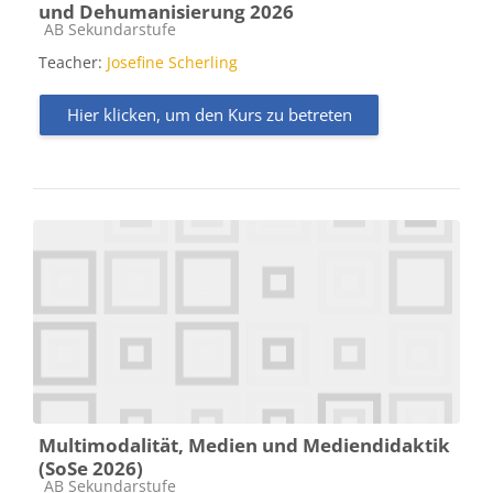
und Dehumanisierung 2026
Kursbereich
AB Sekundarstufe
Teacher:
Josefine Scherling
Hier klicken, um den Kurs zu betreten
Multimodalität, Medien und Mediendidaktik
(SoSe 2026)
Kursbereich
AB Sekundarstufe