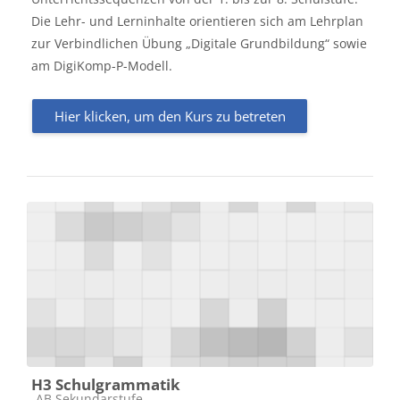
Die Lehr- und Lerninhalte orientieren sich am Lehrplan
zur
Verbindlichen
Übung „Digitale Grundbildung“ sowie
am
DigiKomp
-P-Modell.
Hier klicken, um den Kurs zu betreten
H3 Schulgrammatik
Kursbereich
AB Sekundarstufe