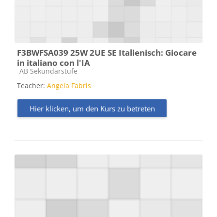
F3BWFSA039 25W 2UE SE Italienisch: Giocare
in italiano con l'IA
Kursbereich
AB Sekundarstufe
Teacher:
Angela Fabris
Hier klicken, um den Kurs zu betreten