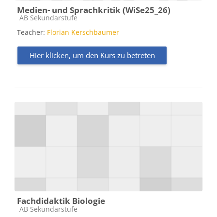
Medien- und Sprachkritik (WiSe25_26)
Kursbereich
AB Sekundarstufe
Teacher:
Florian Kerschbaumer
Hier klicken, um den Kurs zu betreten
Fachdidaktik Biologie
Kursbereich
AB Sekundarstufe