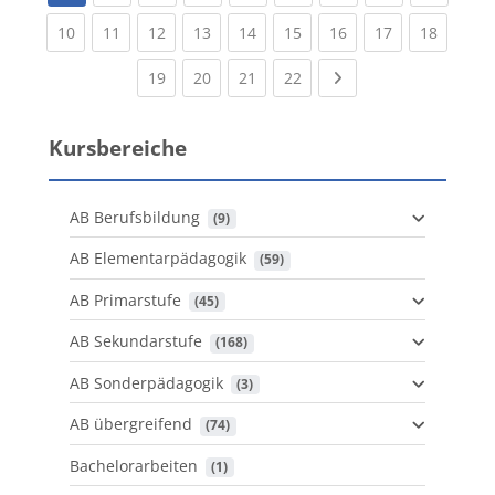
(current)
(current)
(current)
(current)
(current)
(current)
(current)
(current)
(current
10
11
12
13
14
15
16
17
18
(current)
(current)
(current)
(current)
Next page
19
20
21
22
Kursbereiche
AB Berufsbildung
 (9)
AB Elementarpädagogik
 (59)
AB Primarstufe
 (45)
AB Sekundarstufe
 (168)
AB Sonderpädagogik
 (3)
AB übergreifend
 (74)
Bachelorarbeiten
 (1)