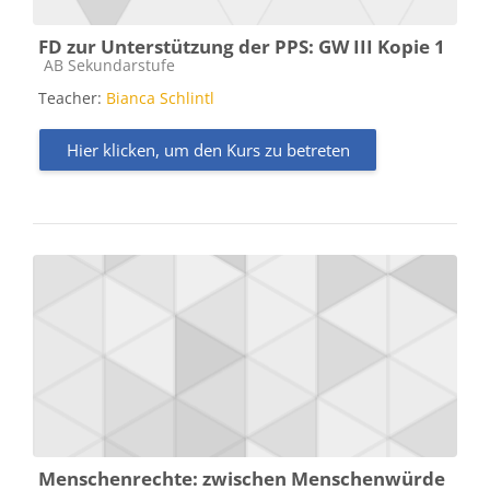
FD zur Unterstützung der PPS: GW III Kopie 1
Kursbereich
AB Sekundarstufe
Teacher:
Bianca Schlintl
Hier klicken, um den Kurs zu betreten
Menschenrechte: zwischen Menschenwürde