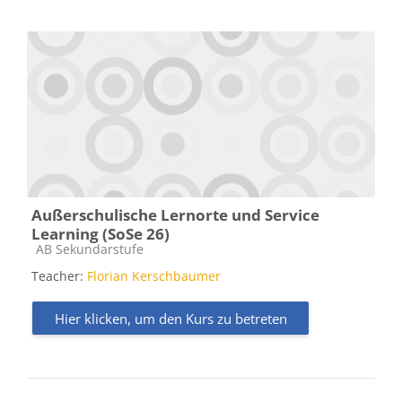
Außerschulische Lernorte und Service
Learning (SoSe 26)
Kursbereich
AB Sekundarstufe
Teacher:
Florian Kerschbaumer
Hier klicken, um den Kurs zu betreten