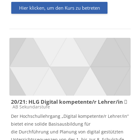
Hier klicken, um den Kurs zu betreten
20/21: HLG Digital kompetente/r Lehrer/in 
Kursbereich
AB Sekundarstufe
Der Hochschullehrgang
„Digital kompetente/r Lehrer/in“
bietet eine solide Basisausbildung für
die
Durchführung
und Planung von digital gestützten
Unterrichts
sequenzen
von der 1. bis zur 8. Schulstufe.