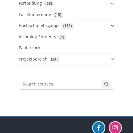
Fortbildung
 (56)
Für Studierende
 (15)
Hochschullehrgänge
 (153)
Incoming Students
 (7)
Papierkorb
Projektbereich
 (34)
Search courses
Search cours
Blöcke
Blöcke
Blöcke