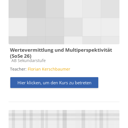
Wertevermittlung und Multiperspektivität
(SoSe 26)
Kursbereich
AB Sekundarstufe
Teacher:
Florian Kerschbaumer
Hier klicken, um den Kurs zu betreten