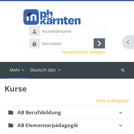
Zum Hauptinhalt
Anmeldename
Blo
Kennwort
Anmelden
Neues Konto anlegen
Mehr
Deutsch ‎(de)‎
Kurse
suchen
Blöcke
Kurse
Alles aufklappen
AB Berufsbildung
AB Elementarpädagogik