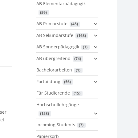
AB Elementarpädagogik
 (59)
AB Primarstufe
 (45)
AB Sekundarstufe
 (168)
AB Sonderpädagogik
 (3)
AB übergreifend
 (74)
Bachelorarbeiten
 (1)
Fortbildung
 (56)
Für Studierende
 (15)
Hochschullehrgänge
eser
 (153)
det
Incoming Students
 (7)
Papierkorb