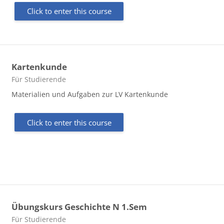
Click to enter this course
Kartenkunde
Course category
Für Studierende
Materialien und Aufgaben zur LV Kartenkunde
Click to enter this course
Übungskurs Geschichte N 1.Sem
Course category
Für Studierende