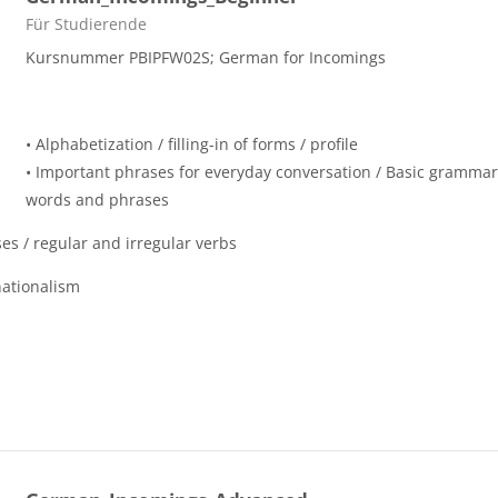
Course category
Für Studierende
Kursnummer PBIPFW02S; German for Incomings
• Alphabetization / filling-in of forms / profile
• Important phrases for everyday conversation / Basic grammar
words and phrases
ses / regular and irregular verbs
nationalism