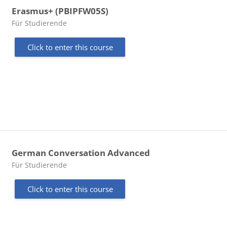
Erasmus+ (PBIPFW05S)
Course category
Für Studierende
Click to enter this course
German Conversation Advanced
Course category
Für Studierende
Click to enter this course