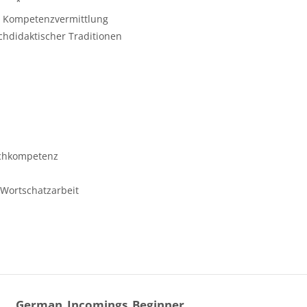
*
her Kompetenzvermittlung
fachdidaktischer Traditionen
hs
achkompetenz
 Wortschatzarbeit
German_Incomings_Beginner