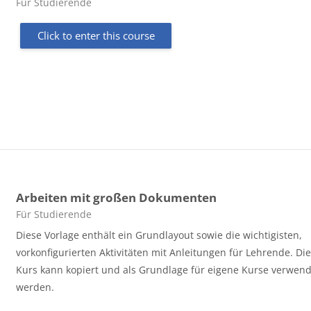
Course category
Für Studierende
Click to enter this course
Arbeiten mit großen Dokumenten
Course category
Für Studierende
Diese Vorlage enthält ein Grundlayout sowie die wichtigisten,
vorkonfigurierten Aktivitäten mit Anleitungen für Lehrende. Di
Kurs kann kopiert und als Grundlage für eigene Kurse verwen
werden.