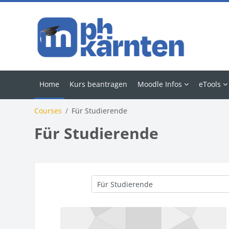
Skip to main content
Home
Kurs beantragen
Moodle Infos
eTools
Courses
Für Studierende
Für Studierende
Course categories