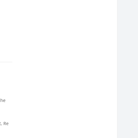
sche
t, Re