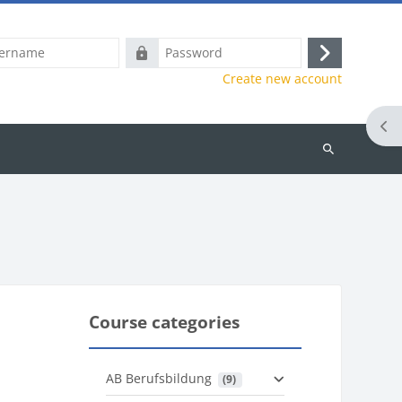
e
Password
Log
Create new account
in
Ope
Search
courses
Course categories
AB Berufsbildung
 (9)