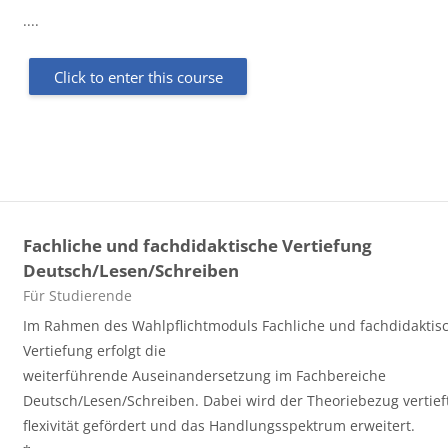
....
Click to enter this course
Fachliche und fachdidaktische Vertiefung
Deutsch/Lesen/Schreiben
Course category
Für Studierende
Im Rahmen des Wahlpflichtmoduls Fachliche und fachdidakti
Vertiefung erfolgt die
weiterführende Auseinandersetzung im Fachbereiche
Deutsch/Lesen/Schreiben. Dabei wird der Theoriebezug vertief
flexivität gefördert und das Handlungsspektrum erweitert.