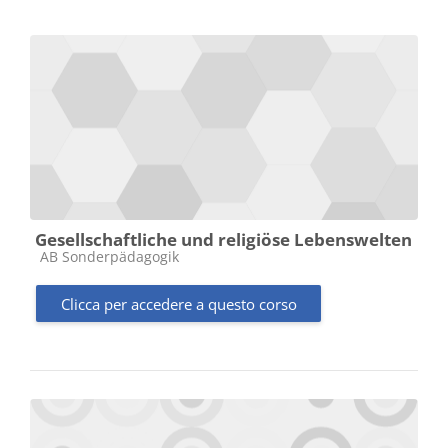
Gesellschaftliche und religiöse Lebenswelten
Categoria di corsi
AB Sonderpädagogik
Clicca per accedere a questo corso