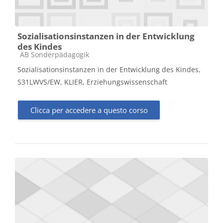
Sozialisationsinstanzen in der Entwicklung
des Kindes
Categoria di corsi
AB Sonderpädagogik
Sozialisationsinstanzen in der Entwicklung des Kindes,
S31LWVS/EW, KLIER, Erziehungswissenschaft
Clicca per accedere a questo corso