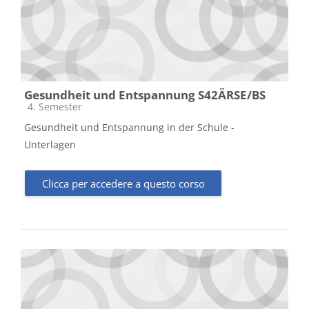
Gesundheit und Entspannung S42ÄRSE/BS
Categoria di corsi
4. Semester
Gesundheit und Entspannung in der Schule -
Unterlagen
Clicca per accedere a questo corso