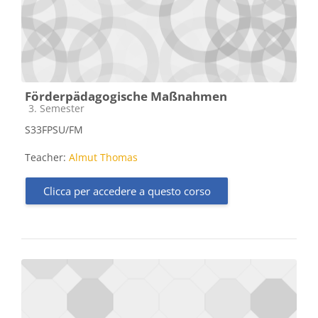
Förderpädagogische Maßnahmen
Categoria di corsi
3. Semester
S33FPSU/FM
Teacher:
Almut Thomas
Clicca per accedere a questo corso