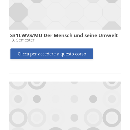
S31LWVS/MU Der Mensch und seine Umwelt
Categoria di corsi
3. Semester
Clicca per accedere a questo corso