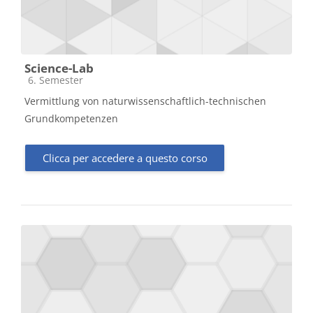
Science-Lab
Categoria di corsi
6. Semester
Vermittlung von naturwissenschaftlich-technischen
Grundkompetenzen
Clicca per accedere a questo corso