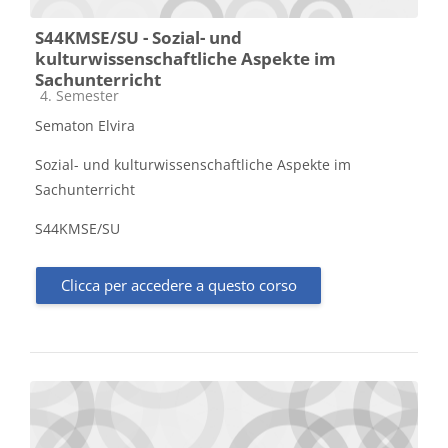
S44KMSE/SU - Sozial- und
kulturwissenschaftliche Aspekte im
Sachunterricht
Categoria di corsi
4. Semester
Sematon Elvira
Sozial- und kulturwissenschaftliche Aspekte im
Sachunterricht
S44KMSE/SU
Clicca per accedere a questo corso