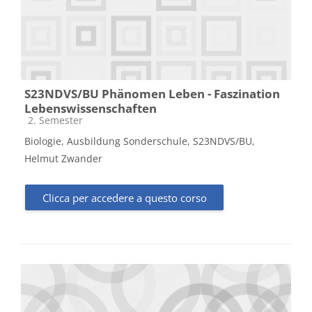
S23NDVS/BU Phänomen Leben - Faszination
Lebenswissenschaften
Categoria di corsi
2. Semester
Biologie, Ausbildung Sonderschule, S23NDVS/BU,
Helmut Zwander
Clicca per accedere a questo corso