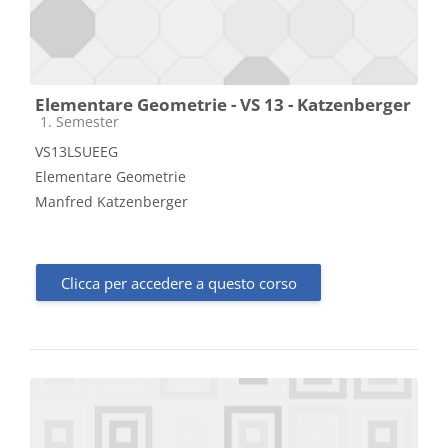
Elementare Geometrie - VS 13 - Katzenberger
Categoria di corsi
1. Semester
VS13LSUEEG
Elementare Geometrie
Manfred Katzenberger
Clicca per accedere a questo corso