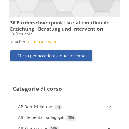
S6 Förderschwerpunkt sozial-emotionale
Erziehung - Beratung und Intervention
Categoria di corsi
6. Semester
Teacher:
Peter Gurmann
Clicca per accedere a questo corso
Categorie di corso
AB Berufsbildung
 (9)
AB Elementarpädagogik
 (59)
AB Primarstufe
 (45)