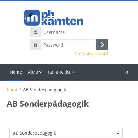
Vai al contenuto principale
Username
Password
Login
Crea un account
Home
Altro
Italiano ‎(it)‎
Cerca
corsi
Corsi
AB Sonderpädagogik
AB Sonderpädagogik
Categorie di corso