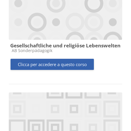
Gesellschaftliche und religiöse Lebenswelten
Categoria di corsi
AB Sonderpädagogik
Clicca per accedere a questo corso