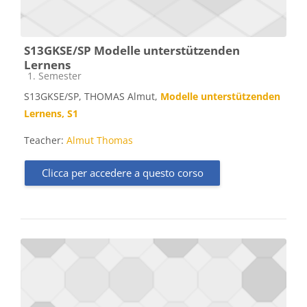
S13GKSE/SP Modelle unterstützenden
Lernens
Categoria di corsi
1. Semester
S13GKSE/SP, THOMAS Almut,
Modelle unterstützenden
Lernens, S1
Teacher:
Almut Thomas
Clicca per accedere a questo corso