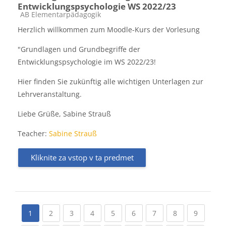
Entwicklungspsychologie WS 2022/23
Kategorija predmeta
AB Elementarpädagogik
Herzlich willkommen zum Moodle-Kurs der Vorlesung
"Grundlagen und Grundbegriffe der
Entwicklungspsychologie im WS 2022/23!
Hier finden Sie zukünftig alle wichtigen Unterlagen zur
Lehrveranstaltung.
Liebe Grüße, Sabine Strauß
Teacher:
Sabine Strauß
Kliknite za vstop v ta predmet
(current)
(current)
(current)
(current)
(current)
(current)
(current)
(current
1
2
3
4
5
6
7
8
9