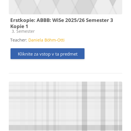
Erstkopie: ABBB: WiSe 2025/26 Semester 3
Kopie 1
Kategorija predmeta
3. Semester
Teacher:
Daniela Böhm-Otti
Kliknite za vstop v ta predmet