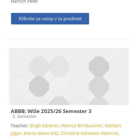
Harrich Peter
Kliknite za vstop v ta predmet
ABBB: WiSe 2025/26 Semester 3
Kategorija predmeta
3. Semester
Teacher:
Birgit Albaner
,
Helmut Birnbaumer
,
Norbert
Jäger
,
Marie-Helen Kitz
,
Christine Kohlweis-Peternel
,