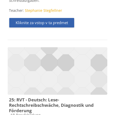
Schreibaufgaben.
Teacher:
Stephanie Stegfellner
Kliknite za vstop v ta predmet
25: RVT - Deutsch: Lese-
Rechtschreibschwäche, Diagnostik und
Förderung
Kategorija predmeta
AB Berufsbildung