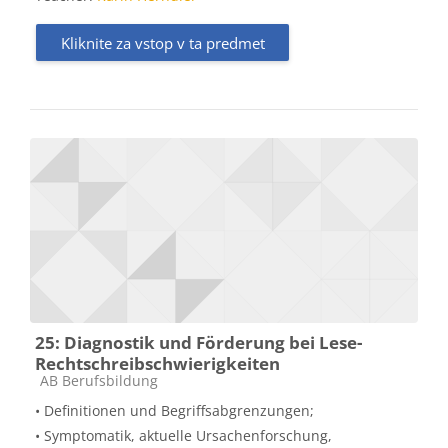
Kliknite za vstop v ta predmet
25: Diagnostik und Förderung bei Lese-
Rechtschreibschwierigkeiten
Kategorija predmeta
AB Berufsbildung
• Definitionen und Begriffsabgrenzungen;
• Symptomatik, aktuelle Ursachenforschung,