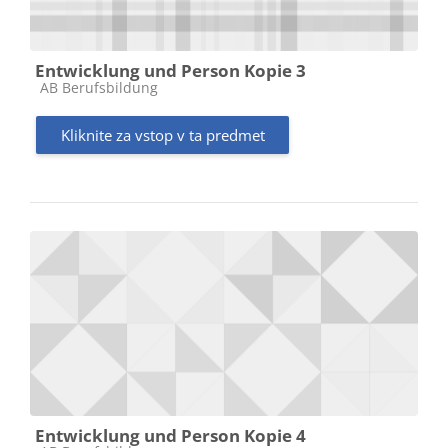
Entwicklung und Person Kopie 3
Kategorija predmeta
AB Berufsbildung
Kliknite za vstop v ta predmet
Entwicklung und Person Kopie 4