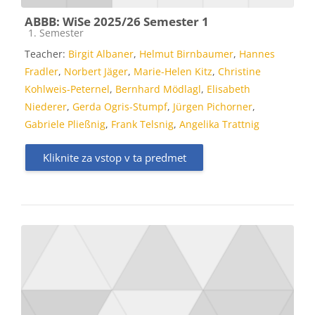
ABBB: WiSe 2025/26 Semester 1
Kategorija predmeta
1. Semester
Teacher:
Birgit Albaner
,
Helmut Birnbaumer
,
Hannes
Fradler
,
Norbert Jäger
,
Marie-Helen Kitz
,
Christine
Kohlweis-Peternel
,
Bernhard Mödlagl
,
Elisabeth
Niederer
,
Gerda Ogris-Stumpf
,
Jürgen Pichorner
,
Gabriele Pließnig
,
Frank Telsnig
,
Angelika Trattnig
Kliknite za vstop v ta predmet