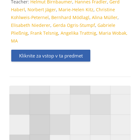
Teacher:
Helmut Birnbaumer
,
Hannes Fradler
,
Gerd
Haberl
,
Norbert Jäger
,
Marie-Helen Kitz
,
Christine
Kohlweis-Peternel
,
Bernhard Mödlagl
,
Alina Müller
,
Elisabeth Niederer
,
Gerda Ogris-Stumpf
,
Gabriele
Pließnig
,
Frank Telsnig
,
Angelika Trattnig
,
Maria Wobak,
MA
Kliknite za vstop v ta predmet