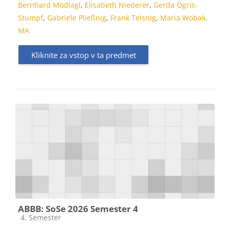
Bernhard Mödlagl
,
Elisabeth Niederer
,
Gerda Ogris-
Stumpf
,
Gabriele Pließnig
,
Frank Telsnig
,
Maria Wobak,
MA
Kliknite za vstop v ta predmet
ABBB: SoSe 2026 Semester 4
Kategorija predmeta
4. Semester