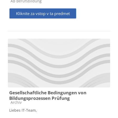
Kategorija predmeta
AB Berufsbildung
Kliknite za vstop v ta predmet
Gesellschaftliche Bedingungen von
Bildungsprozessen Prüfung
Kategorija predmeta
Archiv
Liebes IT-Team,