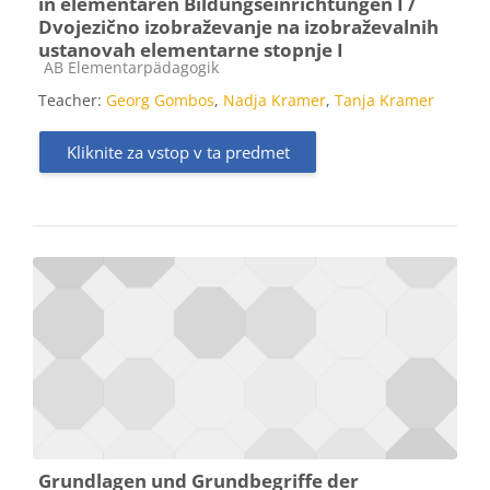
in elementaren Bildungseinrichtungen I /
Dvojezično izobraževanje na izobraževalnih
ustanovah elementarne stopnje I
Kategorija predmeta
AB Elementarpädagogik
Teacher:
Georg Gombos
,
Nadja Kramer
,
Tanja Kramer
Kliknite za vstop v ta predmet
Grundlagen und Grundbegriffe der