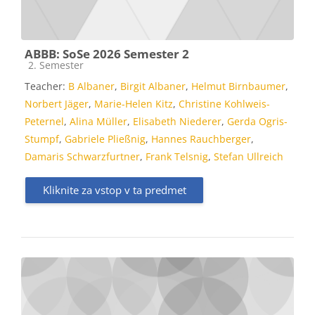
ABBB: SoSe 2026 Semester 2
Kategorija predmeta
2. Semester
Teacher:
B Albaner
,
Birgit Albaner
,
Helmut Birnbaumer
,
Norbert Jäger
,
Marie-Helen Kitz
,
Christine Kohlweis-
Peternel
,
Alina Müller
,
Elisabeth Niederer
,
Gerda Ogris-
Stumpf
,
Gabriele Pließnig
,
Hannes Rauchberger
,
Damaris Schwarzfurtner
,
Frank Telsnig
,
Stefan Ullreich
Kliknite za vstop v ta predmet