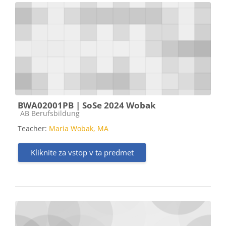
BWA02001PB | SoSe 2024 Wobak
Kategorija predmeta
AB Berufsbildung
Teacher:
Maria Wobak, MA
Kliknite za vstop v ta predmet