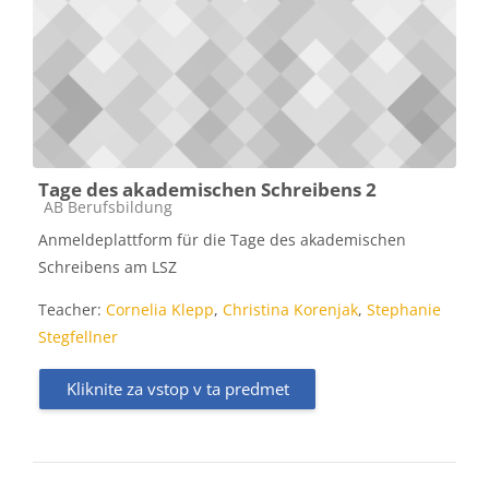
Tage des akademischen Schreibens 2
Kategorija predmeta
AB Berufsbildung
Anmeldeplattform für die Tage des akademischen
Schreibens am LSZ
Teacher:
Cornelia Klepp
,
Christina Korenjak
,
Stephanie
Stegfellner
Kliknite za vstop v ta predmet