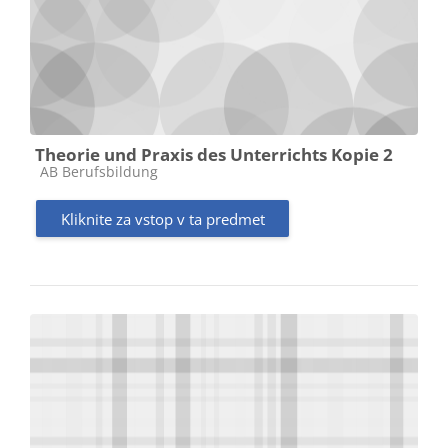
Theorie und Praxis des Unterrichts Kopie 2
Kategorija predmeta
AB Berufsbildung
Kliknite za vstop v ta predmet