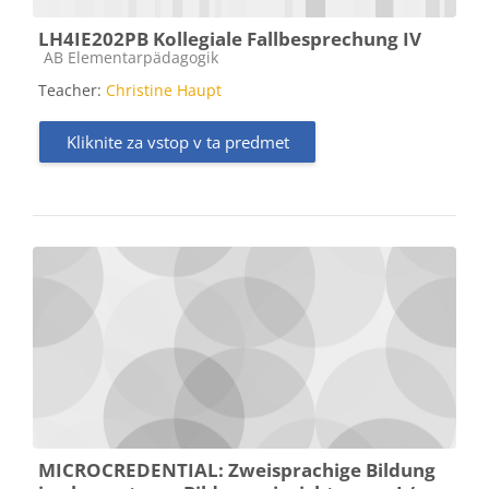
LH4IE202PB Kollegiale Fallbesprechung IV
Kategorija predmeta
AB Elementarpädagogik
Teacher:
Christine Haupt
Kliknite za vstop v ta predmet
MICROCREDENTIAL: Zweisprachige Bildung