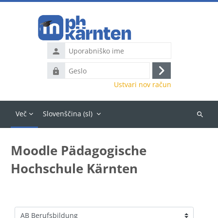
Preskoči na glavno vsebino
Uporabniško
ime
Geslo
Prijavite
Ustvari nov račun
se
Več
Slovenščina ‎(sl)‎
Išči
predme
Moodle Pädagogische
Hochschule Kärnten