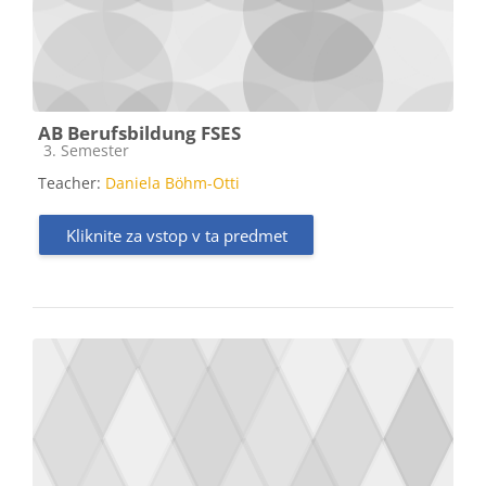
AB Berufsbildung FSES
Kategorija predmeta
3. Semester
Teacher:
Daniela Böhm-Otti
Kliknite za vstop v ta predmet