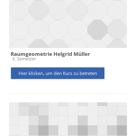
Raumgeometrie Helgrid Müller
Kursbereich
3. Semester
Hier klicken, um den Kurs zu betreten