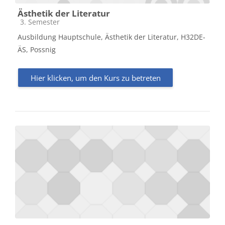
Ästhetik der Literatur
Kursbereich
3. Semester
Ausbildung Hauptschule, Ästhetik der Literatur, H32DE-
ÄS, Possnig
Hier klicken, um den Kurs zu betreten