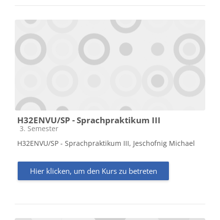
H32ENVU/SP - Sprachpraktikum III
Kursbereich
3. Semester
H32ENVU/SP - Sprachpraktikum III, Jeschofnig Michael
Hier klicken, um den Kurs zu betreten