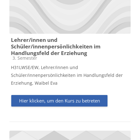
Lehrer/innen und
Schüler/innenpersönlichkeiten im
Handlungsfeld der Erziehung
Kursbereich
3. Semester
H31LWSE/EW, Lehrer/innen und
Schüler/innenpersönlichkeiten im Handlungsfeld der
Erziehung, Waibel Eva
Hier klicken, um den Kurs zu betreten