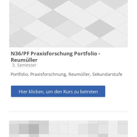
N36/PF Praxisforschung Portfolio -
Reumüller
Kursbereich
3. Semester
Portfolio, Praxisforschnung, Reumüller, Sekundarstufe
Hier klicken, um den Kurs zu betreten