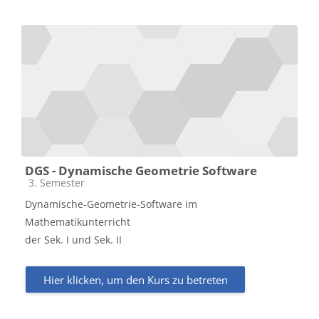
DGS - Dynamische Geometrie Software
Kursbereich
3. Semester
Dynamische-Geometrie-Software im
Mathematikunterricht
der Sek. I und Sek. II
Hier klicken, um den Kurs zu betreten