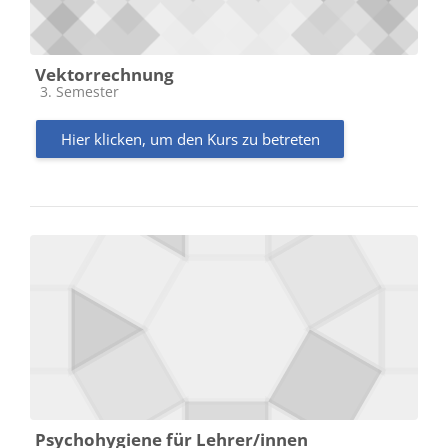
Vektorrechnung
Kursbereich
3. Semester
Hier klicken, um den Kurs zu betreten
Psychohygiene für Lehrer/innen