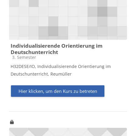
Individualisierende Orientierung im
Deutschunterricht
Kursbereich
3. Semester
H32DESE/IO, Individualisierende Orientierung im
Deutschunterricht, Reumüller
Hier klicken, um den Kurs zu betreten