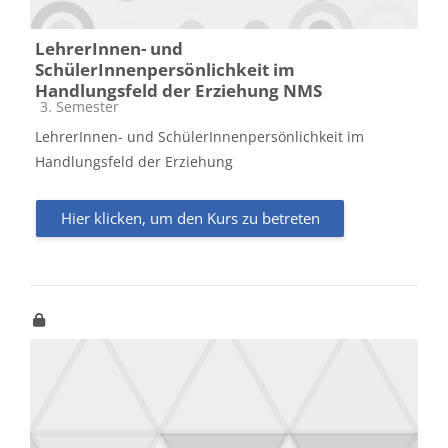
LehrerInnen- und
SchülerInnenpersönlichkeit im
Handlungsfeld der Erziehung NMS
Kursbereich
3. Semester
LehrerInnen- und SchülerInnenpersönlichkeit im
Handlungsfeld der Erziehung
Hier klicken, um den Kurs zu betreten