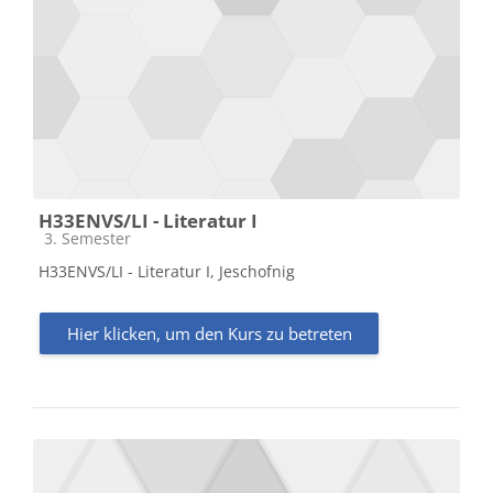
H33ENVS/LI - Literatur I
Kursbereich
3. Semester
H33ENVS/LI - Literatur I, Jeschofnig
Hier klicken, um den Kurs zu betreten