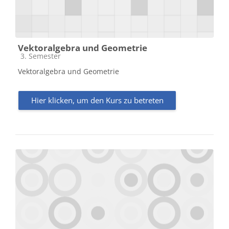
Vektoralgebra und Geometrie
Kursbereich
3. Semester
Vektoralgebra und Geometrie
Hier klicken, um den Kurs zu betreten