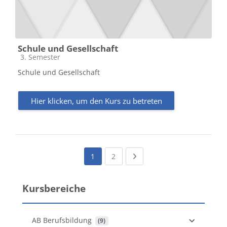
Schule und Gesellschaft
Kursbereich
3. Semester
Schule und Gesellschaft
Hier klicken, um den Kurs zu betreten
(current)
Next page
1
2
Kursbereiche
AB Berufsbildung
 (9)