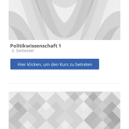
Politikwissenschaft 1
Kursbereich
3. Semester
Hier klicken, um den Kurs zu betreten