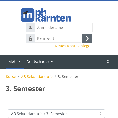
Zum Hauptinhalt
Anmeldename
Kennwort
Anmelden
Neues Konto anlegen
Mehr
Deutsch ‎(de)‎
Kurse
suchen
Kurse
AB Sekundarstufe
3. Semester
3. Semester
Kursbereiche