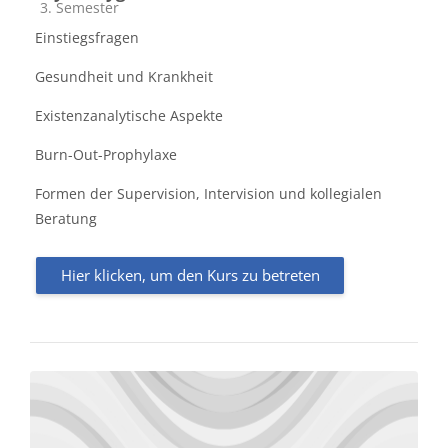
Kursbereich
3. Semester
Einstiegsfragen
Gesundheit und Krankheit
Existenzanalytische Aspekte
Burn-Out-Prophylaxe
Formen der Supervision, Intervision und kollegialen
Beratung
Hier klicken, um den Kurs zu betreten