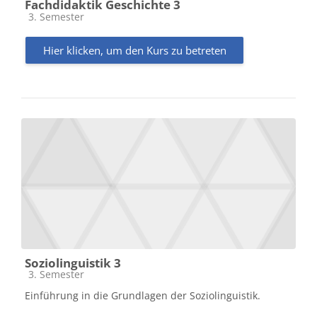
Fachdidaktik Geschichte 3
Kursbereich
3. Semester
Hier klicken, um den Kurs zu betreten
Soziolinguistik 3
Kursbereich
3. Semester
Einführung in die Grundlagen der Soziolinguistik.