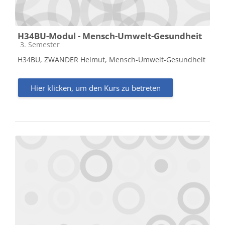
H34BU-Modul - Mensch-Umwelt-Gesundheit
Kursbereich
3. Semester
H34BU, ZWANDER Helmut, Mensch-Umwelt-Gesundheit
Hier klicken, um den Kurs zu betreten