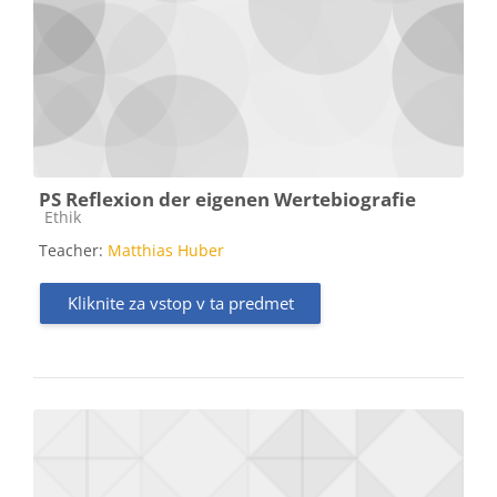
PS Reflexion der eigenen Wertebiografie
Kategorija predmeta
Ethik
Teacher:
Matthias Huber
Kliknite za vstop v ta predmet