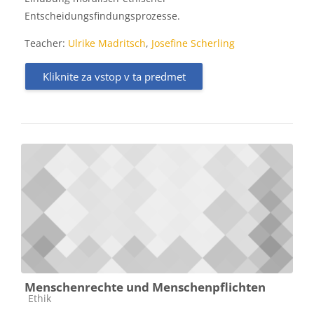
Entscheidungsfindungsprozesse.
Teacher:
Ulrike Madritsch
,
Josefine Scherling
Kliknite za vstop v ta predmet
Menschenrechte und Menschenpflichten
Kategorija predmeta
Ethik