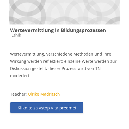
Wertevermittlung in Bildungsprozessen
Kategorija predmeta
Ethik
Wertevermittlung, verschiedene Methoden und ihre
Wirkung werden reflektiert; einzelne Werte werden zur
Diskussion gestellt; dieser Prozess wird von TN
moderiert
Teacher:
Ulrike Madritsch
Kliknite za vstop v ta predmet