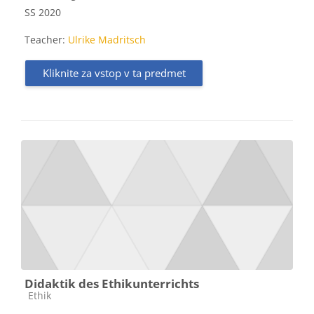
SS 2020
Teacher:
Ulrike Madritsch
Kliknite za vstop v ta predmet
Didaktik des Ethikunterrichts
Kategorija predmeta
Ethik