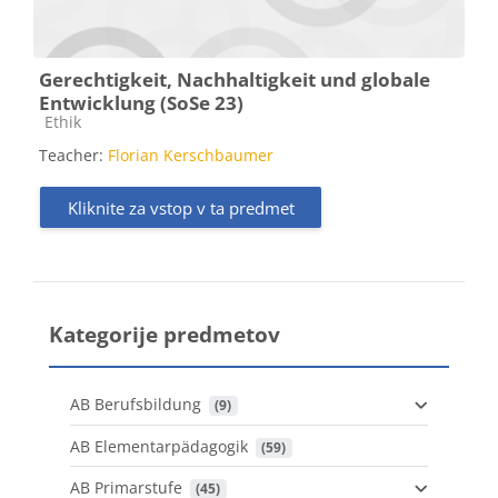
Gerechtigkeit, Nachhaltigkeit und globale
Entwicklung (SoSe 23)
Kategorija predmeta
Ethik
Teacher:
Florian Kerschbaumer
Kliknite za vstop v ta predmet
Kategorije predmetov
AB Berufsbildung
 (9)
AB Elementarpädagogik
 (59)
AB Primarstufe
 (45)