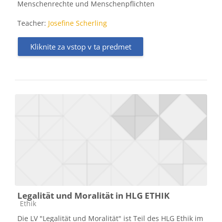
Menschenrechte und Menschenpflichten
Teacher:
Josefine Scherling
Kliknite za vstop v ta predmet
Legalität und Moralität in HLG ETHIK
Kategorija predmeta
Ethik
Die LV "Legalität und Moralität" ist Teil des HLG Ethik im