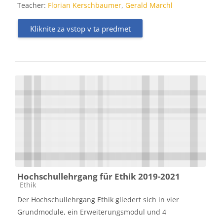
Teacher:
Florian Kerschbaumer
,
Gerald Marchl
Kliknite za vstop v ta predmet
Hochschullehrgang für Ethik 2019-2021
Kategorija predmeta
Ethik
Der Hochschullehrgang Ethik gliedert sich in vier
Grundmodule, ein Erweiterungsmodul und 4