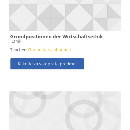
Grundpositionen der Wirtschaftsethik
Kategorija predmeta
Ethik
Teacher:
Florian Kerschbaumer
Kliknite za vstop v ta predmet