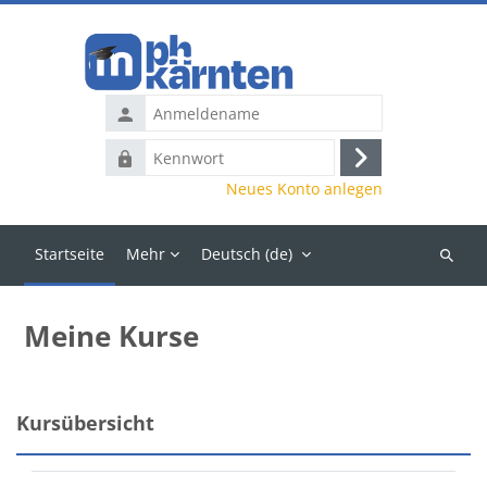
Zum Hauptinhalt
Anmeldename
Kennwort
Anmelden
Neues Konto anlegen
Startseite
Mehr
Deutsch ‎(de)‎
Kurse
suchen
Meine Kurse
Hauptinhaltsblöcke
Kursübersicht
Kursübersicht überspringen