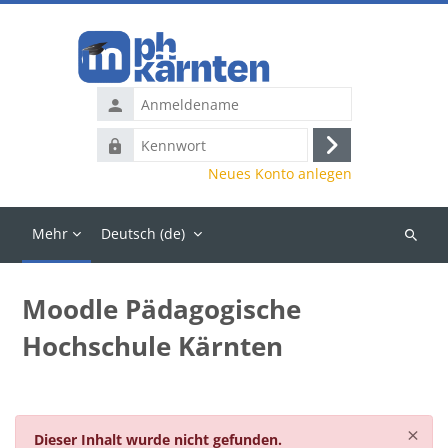
Zum Hauptinhalt
Anmeldename
Kennwort
Anmelden
Neues Konto anlegen
Mehr
Deutsch ‎(de)‎
Kurse
suchen
Moodle Pädagogische
Hochschule Kärnten
Blöcke
Sy
×
Dieser Inhalt wurde nicht gefunden.