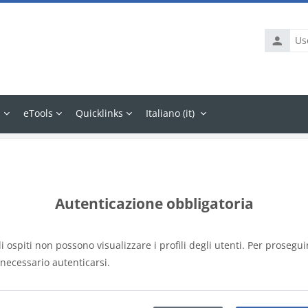
Usernam
s
eTools
Quicklinks
Italiano ‎(it)‎
Autenticazione obbligatoria
li ospiti non possono visualizzare i profili degli utenti. Per prosegui
 necessario autenticarsi.