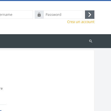
e
Password
Login
Crea un account
Cerca
corsi
re