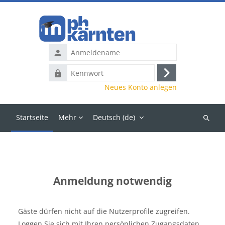
Zum Hauptinhalt
Anmeldename
Kennwort
Anmelden
Neues Konto anlegen
Startseite
Mehr
Deutsch ‎(de)‎
Kurse
suchen
Anmeldung notwendig
Gäste dürfen nicht auf die Nutzerprofile zugreifen.
Loggen Sie sich mit Ihren persönlichen Zugangsdaten