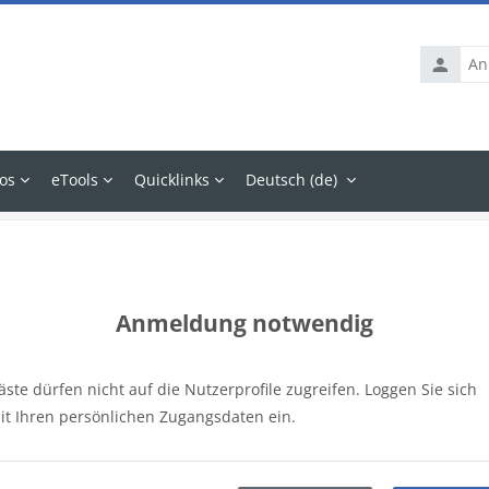
Anmelde
os
eTools
Quicklinks
Deutsch ‎(de)‎
Anmeldung notwendig
äste dürfen nicht auf die Nutzerprofile zugreifen. Loggen Sie sich
it Ihren persönlichen Zugangsdaten ein.