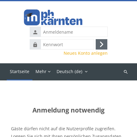
Zum Hauptinhalt
Anmeldename
Kennwort
Anmelden
Neues Konto anlegen
Startseite
Mehr
Deutsch ‎(de)‎
Kurse
suchen
Anmeldung notwendig
Gäste dürfen nicht auf die Nutzerprofile zugreifen.
Loggen Sie sich mit Ihren persönlichen Zugangsdaten