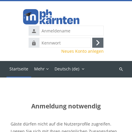
Zum Hauptinhalt
Anmeldename
Kennwort
Anmelden
Neues Konto anlegen
Startseite
Mehr
Deutsch ‎(de)‎
Kurse
suchen
Anmeldung notwendig
Gäste dürfen nicht auf die Nutzerprofile zugreifen.
Loggen Sie sich mit Ihren persönlichen Zugangsdaten