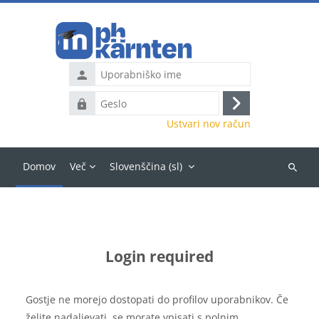
Preskoči na glavno vsebino
Uporabniško
ime
Geslo
Prijavite
Ustvari nov račun
se
Domov
Več
Slovenščina ‎(sl)‎
Išči
predme
Login required
Gostje ne morejo dostopati do profilov uporabnikov. Če
želite nadaljevati, se morate vpisati s polnim