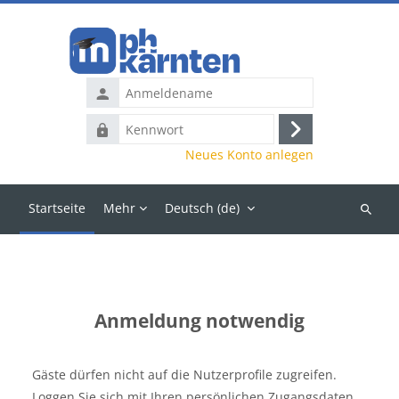
Zum Hauptinhalt
Anmeldename
Kennwort
Anmelden
Neues Konto anlegen
Startseite
Mehr
Deutsch ‎(de)‎
Kurse
suchen
Anmeldung notwendig
Gäste dürfen nicht auf die Nutzerprofile zugreifen.
Loggen Sie sich mit Ihren persönlichen Zugangsdaten