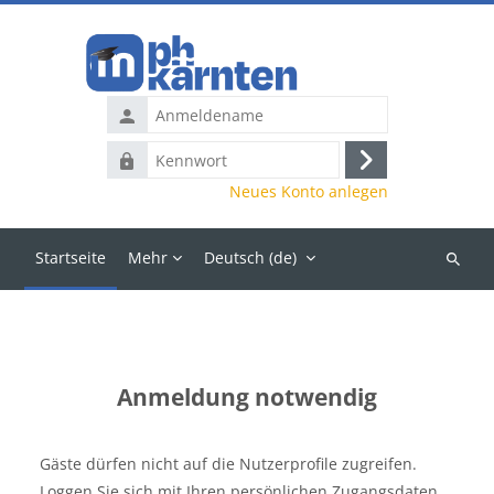
Zum Hauptinhalt
Anmeldename
Kennwort
Anmelden
Neues Konto anlegen
Startseite
Mehr
Deutsch ‎(de)‎
Kurse
suchen
Anmeldung notwendig
Gäste dürfen nicht auf die Nutzerprofile zugreifen.
Loggen Sie sich mit Ihren persönlichen Zugangsdaten