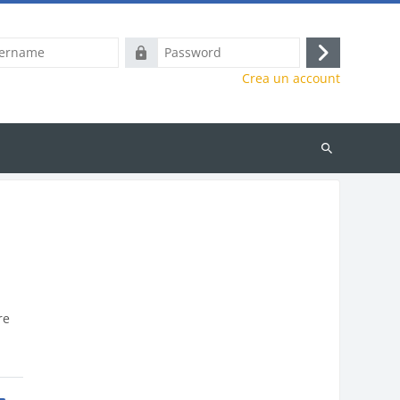
e
Password
Login
Crea un account
Cerca
corsi
re