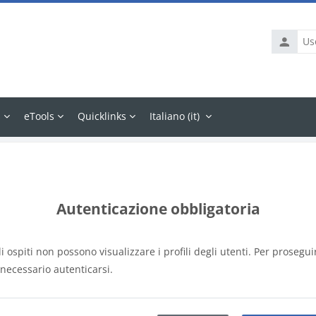
Usernam
s
eTools
Quicklinks
Italiano ‎(it)‎
Autenticazione obbligatoria
li ospiti non possono visualizzare i profili degli utenti. Per prosegui
 necessario autenticarsi.