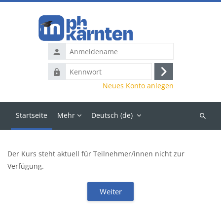
Zum Hauptinhalt
Anmeldename
Kennwort
Anmelden
Neues Konto anlegen
Startseite
Mehr
Deutsch ‎(de)‎
Kurse
suchen
Der Kurs steht aktuell für Teilnehmer/innen nicht zur
Verfügung.
Weiter