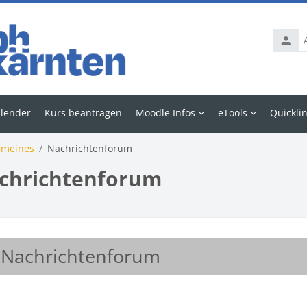
Anmel
lender
Kurs beantragen
Moodle Infos
eTools
Quickli
emeines
Nachrichtenforum
chrichtenforum
edingungen
Nachrichtenforum