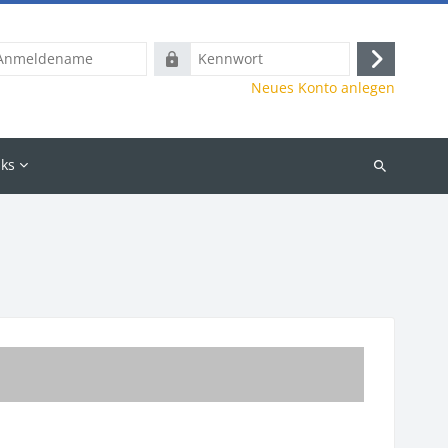
dename
Kennwort
Anmelden
Neues Konto anlegen
nks
Kurse
suchen