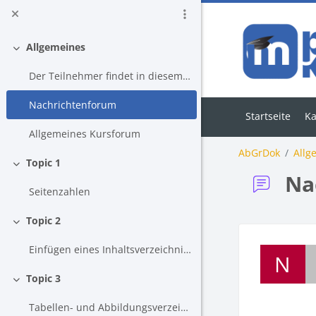
Zum Hauptinhalt
Allgemeines
Einklappen
Der Teilnehmer findet in diesem Kurs wichtige Info...
Nachrichtenforum
Startseite
Ka
Allgemeines Kursforum
AbGrDok
Allg
Topic 1
Einklappen
Na
Seitenzahlen
Topic 2
Einklappen
Abschlussb
Einfügen eines Inhaltsverzeichnisses
N
Topic 3
Einklappen
Tabellen- und Abbildungsverzeichnis