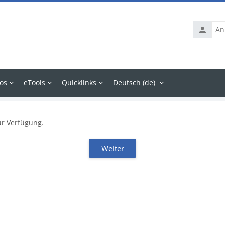
Anmelde
os
eTools
Quicklinks
Deutsch ‎(de)‎
ur Verfügung.
Weiter