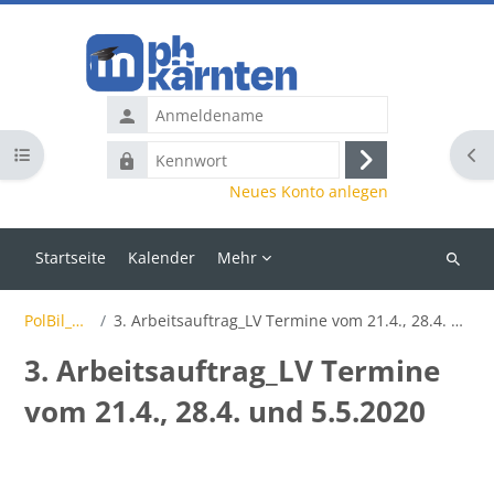
Zum Hauptinhalt
Anmeldename
Kursindex öffnen
Blo
Kennwort
Anmelden
Neues Konto anlegen
Startseite
Kalender
Mehr
Kurse
suchen
PolBil_2020
3. Arbeitsauftrag_LV Termine vom 21.4., 28.4. und 5.5.2020
3. Arbeitsauftrag_LV Termine
vom 21.4., 28.4. und 5.5.2020