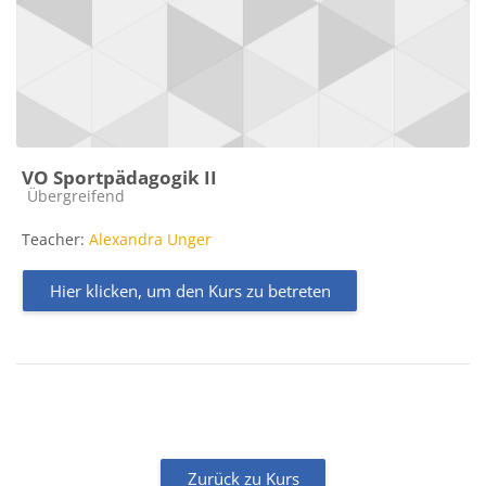
VO Sportpädagogik II
Kursbereich
Übergreifend
Teacher:
Alexandra Unger
Hier klicken, um den Kurs zu betreten
Zurück zu Kurs