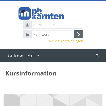
Zum Hauptinhalt
Anmeldename
Kennwort
Anmelden
Neues Konto anlegen
Startseite
Mehr
Kurse
suchen
Kursinformation