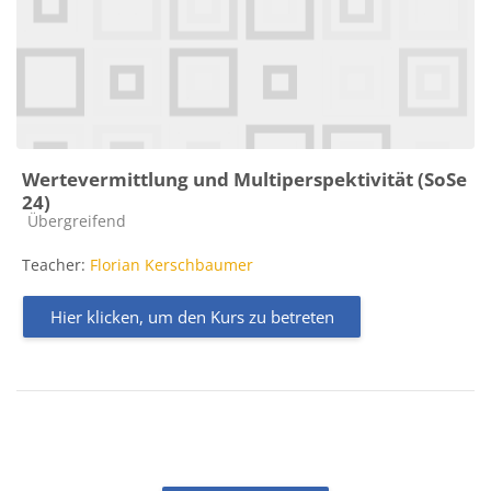
Wertevermittlung und Multiperspektivität (SoSe
24)
Kursbereich
Übergreifend
Teacher:
Florian Kerschbaumer
Hier klicken, um den Kurs zu betreten