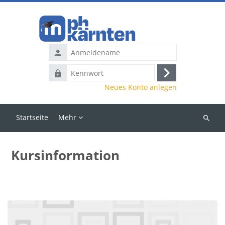
Zum Hauptinhalt
Anmeldename
Kennwort
Anmelden
Neues Konto anlegen
Startseite
Mehr
Kurse
suchen
Kursinformation