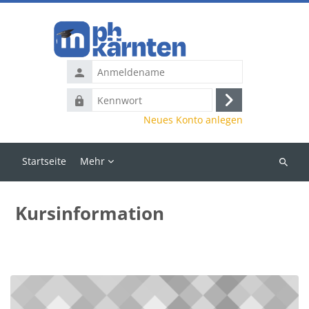
Zum Hauptinhalt
Anmeldename
Kennwort
Anmelden
Neues Konto anlegen
Startseite
Mehr
Kurse
suchen
Kursinformation