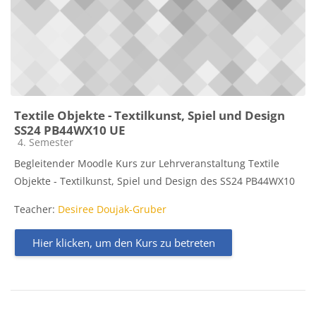
Textile Objekte - Textilkunst, Spiel und Design
SS24 PB44WX10 UE
Kursbereich
4. Semester
Begleitender Moodle Kurs zur Lehrveranstaltung Textile
Objekte - Textilkunst, Spiel und Design des SS24 PB44WX10
Teacher:
Desiree Doujak-Gruber
Hier klicken, um den Kurs zu betreten