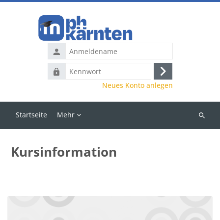
Zum Hauptinhalt
Anmeldename
Kennwort
Anmelden
Neues Konto anlegen
Startseite
Mehr
Kurse
suchen
Kursinformation