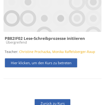
PB82IF02 Lese-Schreibprozesse initiieren
Kursbereich
Übergreifend
Teacher:
Christine Prochazka
,
Monika Raffelsberger-Raup
Hier klicken, um den Kurs zu betreten
Zurück zu Kurs