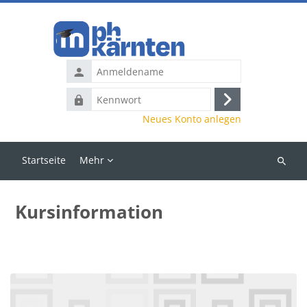
Zum Hauptinhalt
Anmeldename
Kennwort
Anmelden
Neues Konto anlegen
Startseite
Mehr
Kurse
suchen
Kursinformation