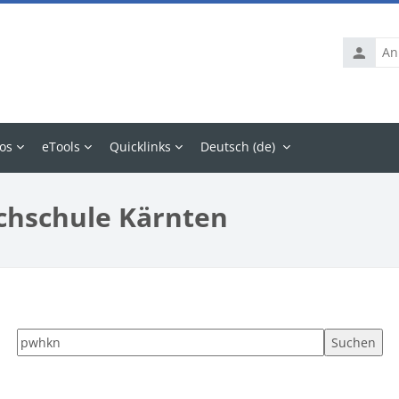
Anmelde
os
eTools
Quicklinks
Deutsch ‎(de)‎
chschule Kärnten
Tags suchen