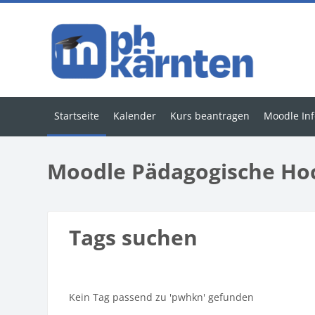
Zum Hauptinhalt
Startseite
Kalender
Kurs beantragen
Moodle Inf
Moodle Pädagogische Ho
Tags suchen
Kein Tag passend zu 'pwhkn' gefunden