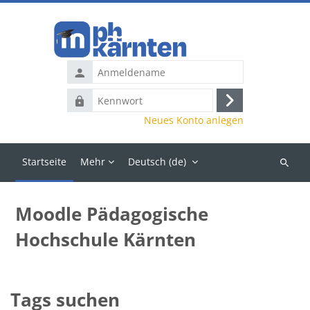
Zum Hauptinhalt
Anmeldename
Kennwort
Anmelden
Neues Konto anlegen
Startseite
Mehr
Deutsch ‎(de)‎
Kurse
suchen
Moodle Pädagogische
Hochschule Kärnten
Tags suchen