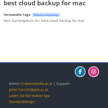
best cloud backup for mac
Verwandte Tags:
future-university
Kein Suchergebnis für 'best cloud backup for mac'
Blöcke
Blöcke
Blöcke
Admin:
it.dienst@phk.ac.at
| Support:
peter.harrich@phk.ac.at
Laden Sie die mobile App
Standarddesign