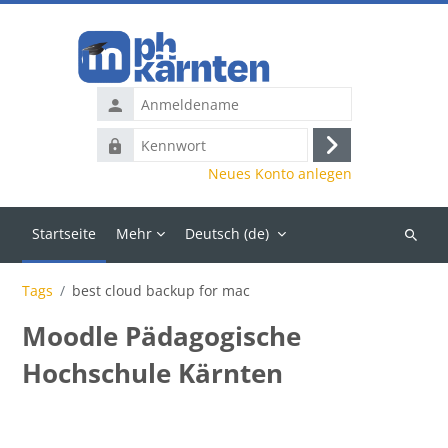
Zum Hauptinhalt
Anmeldename
Kennwort
Anmelden
Neues Konto anlegen
Startseite
Mehr
Deutsch ‎(de)‎
Kurse
suchen
Tags
best cloud backup for mac
Moodle Pädagogische
Hochschule Kärnten