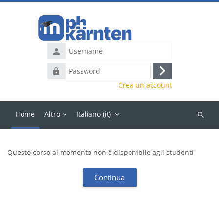
Vai al contenuto principale
Username
Password
Login
Crea un account
Home
Altro
Italiano ‎(it)‎
Cerca
corsi
Questo corso al momento non è disponibile agli studenti
Continua