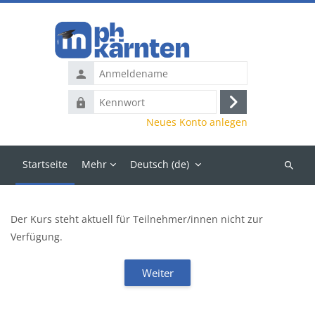
Zum Hauptinhalt
Anmeldename
Kennwort
Anmelden
Neues Konto anlegen
Startseite
Mehr
Deutsch ‎(de)‎
Kurse
suchen
Der Kurs steht aktuell für Teilnehmer/innen nicht zur
Verfügung.
Weiter