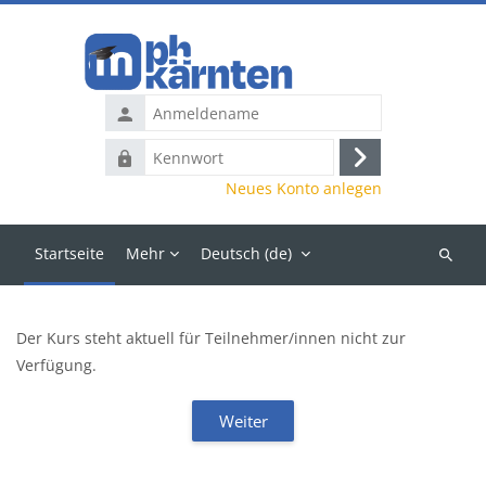
Zum Hauptinhalt
Anmeldename
Kennwort
Anmelden
Neues Konto anlegen
Startseite
Mehr
Deutsch ‎(de)‎
Kurse
suchen
Der Kurs steht aktuell für Teilnehmer/innen nicht zur
Verfügung.
Weiter