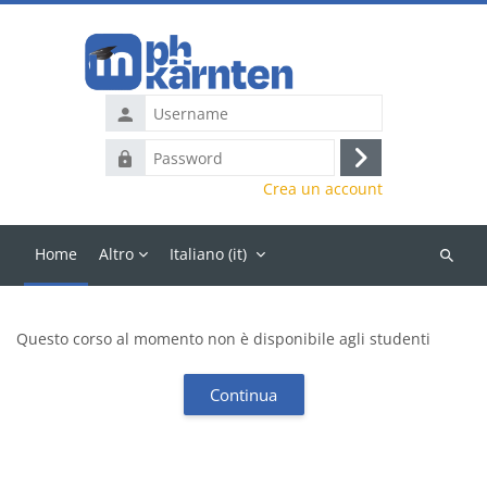
Vai al contenuto principale
Username
Password
Login
Crea un account
Home
Altro
Italiano ‎(it)‎
Cerca
corsi
Questo corso al momento non è disponibile agli studenti
Continua