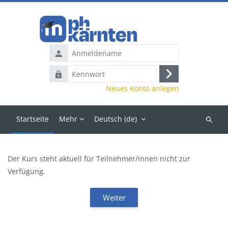
Zum Hauptinhalt
Anmeldename
Kennwort
Anmelden
Neues Konto anlegen
Startseite
Mehr
Deutsch ‎(de)‎
Kurse
suchen
Der Kurs steht aktuell für Teilnehmer/innen nicht zur
Verfügung.
Weiter