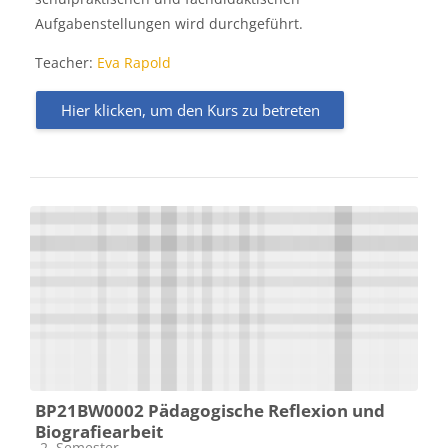
Aufgabenstellungen wird durchgeführt.
Teacher:
Eva Rapold
Hier klicken, um den Kurs zu betreten
BP21BW0002 Pädagogische Reflexion und
Biografiearbeit
Kursbereich
2. Semester