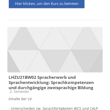
Hier klicken, um den Kurs zu betreten
LHZU21BW02 Spracherwerb und
Sprachentwicklung: Sprachkompetenzen
und durchgängige zweisprachige Bildung
Kursbereich
2. Semester
Inhalte der LV:
- Unterscheiden zw. Sprachfertigkeiten BICS und CALP