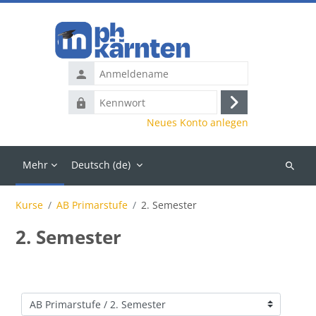
Zum Hauptinhalt
Anmeldename
Kennwort
Anmelden
Neues Konto anlegen
Mehr
Deutsch ‎(de)‎
Kurse
suchen
Kurse
AB Primarstufe
2. Semester
2. Semester
Kursbereiche