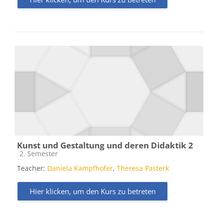
Kunst und Gestaltung und deren Didaktik 2
Kursbereich
2. Semester
Teacher:
Daniela Kampfhofer
,
Theresa Pasterk
Hier klicken, um den Kurs zu betreten