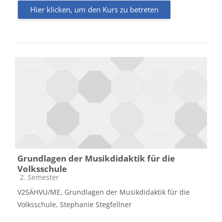
Hier klicken, um den Kurs zu betreten
Grundlagen der Musikdidaktik für die
Volksschule
Kursbereich
2. Semester
V25ÄHVU/ME, Grundlagen der Musikdidaktik für die
Volksschule, Stephanie Stegfellner