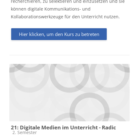
recherchieren, zu selektieren und einzusetzen und sie
können digitale Kommunikations- und
Kollaborationswerkzeuge für den Unterricht nutzen.
Hier klicken, um den Kurs zu betreten
21: Digitale Medien im Unterricht - Radic
Kursbereich
2. Semester