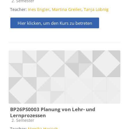
Kursbereich
2. Semester
Teacher:
Ines Engler
,
Martina Greiler
,
Tanja Lobnig
Hier klicken, um den Kurs zu betreten
BP26PS0003 Planung von Lehr- und
Lernprozessen
Kursbereich
2. Semester
Teacher:
Monika Harisch