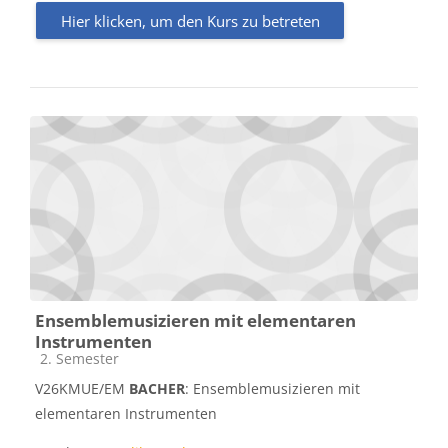
Hier klicken, um den Kurs zu betreten
Ensemblemusizieren mit elementaren
Instrumenten
Kursbereich
2. Semester
V26KMUE/EM
BACHER
: Ensemblemusizieren mit
elementaren Instrumenten