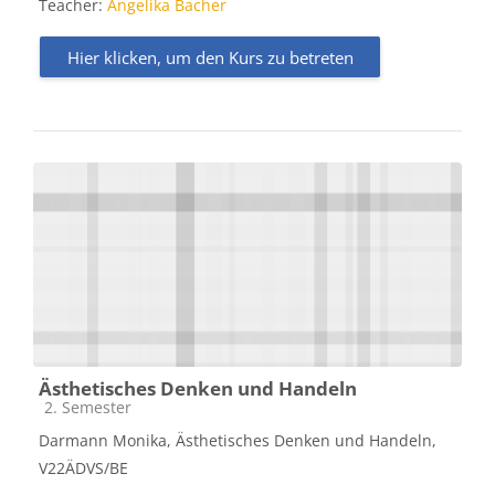
Teacher:
Angelika Bacher
Hier klicken, um den Kurs zu betreten
Ästhetisches Denken und Handeln
Kursbereich
2. Semester
Darmann Monika, Ästhetisches Denken und Handeln,
V22ÄDVS/BE