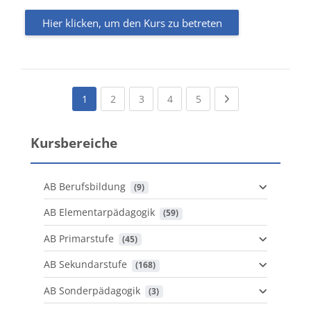
Hier klicken, um den Kurs zu betreten
(current)
(current)
(current)
(current)
Next page
1
2
3
4
5
Kursbereiche
AB Berufsbildung
 (9)
AB Elementarpädagogik
 (59)
AB Primarstufe
 (45)
AB Sekundarstufe
 (168)
AB Sonderpädagogik
 (3)