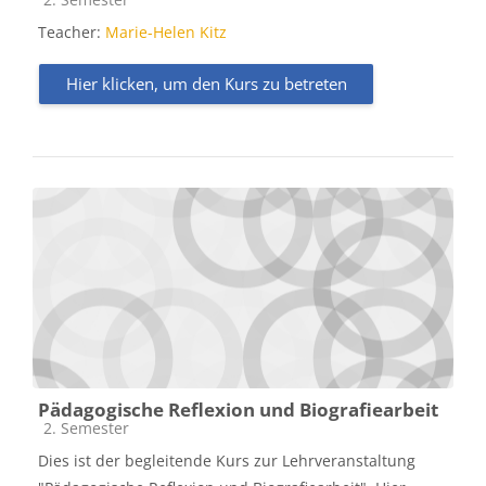
Teacher:
Marie-Helen Kitz
Hier klicken, um den Kurs zu betreten
Pädagogische Reflexion und Biografiearbeit
Kursbereich
2. Semester
Dies ist der begleitende Kurs zur Lehrveranstaltung