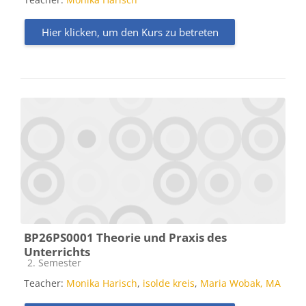
Hier klicken, um den Kurs zu betreten
BP26PS0001 Theorie und Praxis des
Unterrichts
Kursbereich
2. Semester
Teacher:
Monika Harisch
,
isolde kreis
,
Maria Wobak, MA