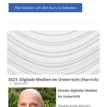
Hier klicken, um den Kurs zu betreten
SS21: Digitale Medien im Unterricht (Harrich)
Kursbereich
2. Semester
Einsatz digitaler Medien
im Unterricht
Studierende können