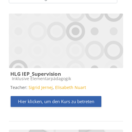
Kursbereiche
HLG IEP_Supervision
Kursbereich
Inklusive Elementarpädagogik
Teacher:
Sigrid Jernej
,
Elisabeth Nuart
Hier klicken, um den Kurs zu betreten