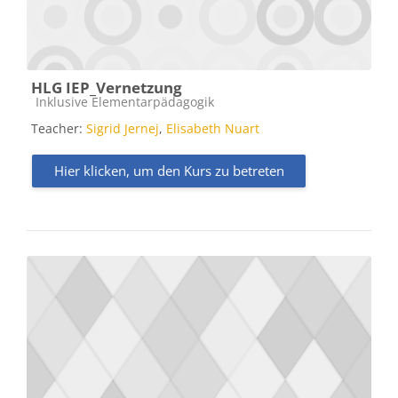
HLG IEP_Vernetzung
Kursbereich
Inklusive Elementarpädagogik
Teacher:
Sigrid Jernej
,
Elisabeth Nuart
Hier klicken, um den Kurs zu betreten