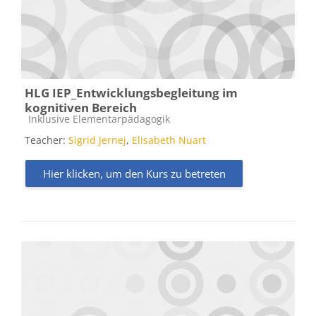
HLG IEP_Entwicklungsbegleitung im
kognitiven Bereich
Kursbereich
Inklusive Elementarpädagogik
Teacher:
Sigrid Jernej
,
Elisabeth Nuart
Hier klicken, um den Kurs zu betreten