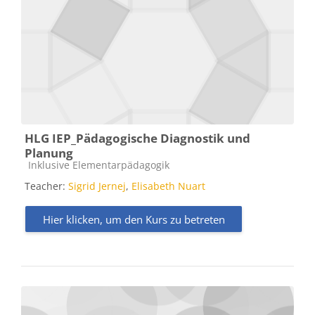
HLG IEP_Pädagogische Diagnostik und
Planung
Kursbereich
Inklusive Elementarpädagogik
Teacher:
Sigrid Jernej
,
Elisabeth Nuart
Hier klicken, um den Kurs zu betreten