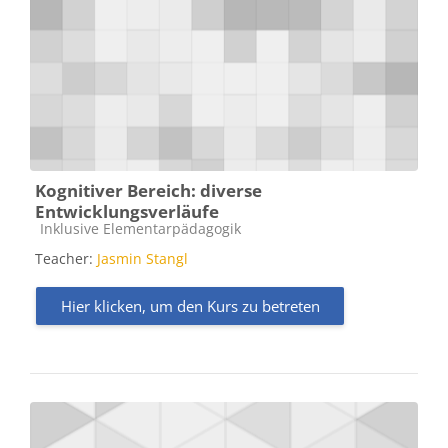
Kognitiver Bereich: diverse
Entwicklungsverläufe
Kursbereich
Inklusive Elementarpädagogik
Teacher:
Jasmin Stangl
Hier klicken, um den Kurs zu betreten