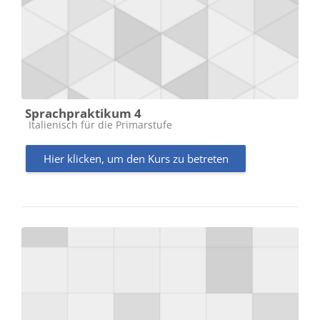
Sprachpraktikum 4
Kursbereich
Italienisch für die Primarstufe
Hier klicken, um den Kurs zu betreten