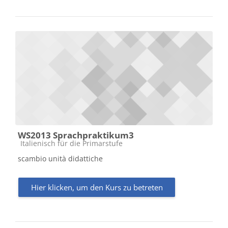
WS2013 Sprachpraktikum3
Kursbereich
Italienisch für die Primarstufe
scambio unità didattiche
Hier klicken, um den Kurs zu betreten