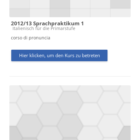
2012/13 Sprachpraktikum 1
Kursbereich
Italienisch für die Primarstufe
corso di pronuncia
Hier klicken, um den Kurs zu betreten