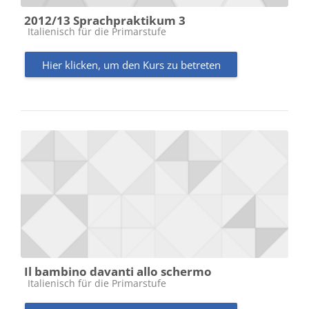
2012/13 Sprachpraktikum 3
Kursbereich
Italienisch für die Primarstufe
Hier klicken, um den Kurs zu betreten
Il bambino davanti allo schermo
Kursbereich
Italienisch für die Primarstufe