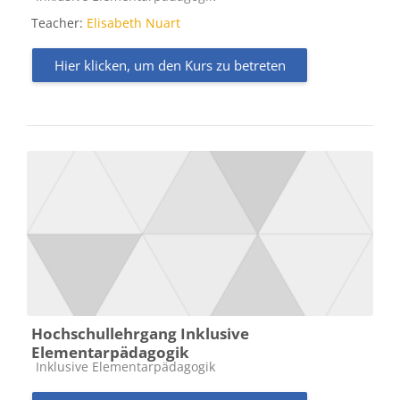
Teacher:
Elisabeth Nuart
Hier klicken, um den Kurs zu betreten
Hochschullehrgang Inklusive
Elementarpädagogik
Kursbereich
Inklusive Elementarpädagogik