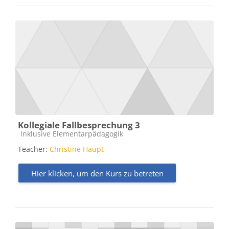
Kollegiale Fallbesprechung 3
Kursbereich
Inklusive Elementarpädagogik
Teacher:
Christine Haupt
Hier klicken, um den Kurs zu betreten