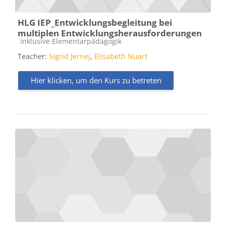
HLG IEP_Entwicklungsbegleitung bei
multiplen Entwicklungsherausforderungen
Kursbereich
Inklusive Elementarpädagogik
Teacher:
Sigrid Jernej
,
Elisabeth Nuart
Hier klicken, um den Kurs zu betreten