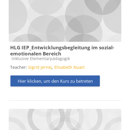
HLG IEP_Entwicklungsbegleitung im sozial-
emotionalen Bereich
Kursbereich
Inklusive Elementarpädagogik
Teacher:
Sigrid Jernej
,
Elisabeth Nuart
Hier klicken, um den Kurs zu betreten