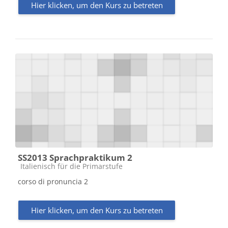
Hier klicken, um den Kurs zu betreten
SS2013 Sprachpraktikum 2
Kursbereich
Italienisch für die Primarstufe
corso di pronuncia 2
Hier klicken, um den Kurs zu betreten