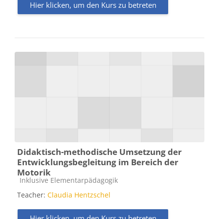
Hier klicken, um den Kurs zu betreten
Didaktisch-methodische Umsetzung der
Entwicklungsbegleitung im Bereich der
Motorik
Kursbereich
Inklusive Elementarpädagogik
Teacher:
Claudia Hentzschel
Hier klicken, um den Kurs zu betreten