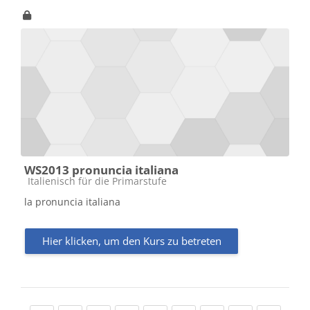
WS2013 pronuncia italiana
Kursbereich
Italienisch für die Primarstufe
la pronuncia italiana
Hier klicken, um den Kurs zu betreten