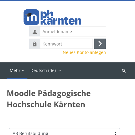
Zum Hauptinhalt
Anmeldename
Kennwort
Anmelden
Neues Konto anlegen
Mehr
Deutsch ‎(de)‎
Kurse
suchen
Moodle Pädagogische
Hochschule Kärnten