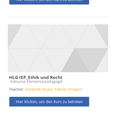
HLG IEP_Ethik und Recht
Kursbereich
Inklusive Elementarpädagogik
Teacher:
Elisabeth Nuart
,
Sabine Zirngast
Hier klicken, um den Kurs zu betreten