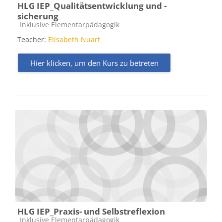
HLG IEP_Qualitätsentwicklung und -
sicherung
Kursbereich
Inklusive Elementarpädagogik
Teacher:
Elisabeth Nuart
Hier klicken, um den Kurs zu betreten
HLG IEP_Praxis- und Selbstreflexion
Kursbereich
Inklusive Elementarpädagogik