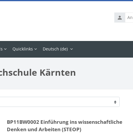
Anmelde
ls
Quicklinks
Deutsch ‎(de)‎
chschule Kärnten
BP11BW0002 Einführung ins wissenschaftliche
Denken und Arbeiten (STEOP)