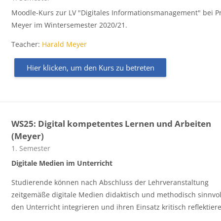
Moodle-Kurs zur LV "Digitales Informationsmanagement" bei Pr
Meyer im Wintersemester 2020/21.
Teacher:
Harald Meyer
Hier klicken, um den Kurs zu betreten
WS25: Digital kompetentes Lernen und Arbeiten
(Meyer)
Kursbereich
1. Semester
Digitale Medien im Unterricht
Studierende können nach Abschluss der Lehrveranstaltung
zeitgemäße digitale Medien didaktisch und methodisch sinnvol
den Unterricht integrieren und ihren Einsatz kritisch reflektier