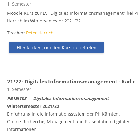
Kursbereich
1. Semester
Moodle-Kurs zur LV "Digitales Informationsmanagement" bei Pr
Harrich im Wintersemester 2021/22.
Teacher:
Peter Harrich
Hier klicken, um den Kurs zu betreten
21/22: Digitales Informationsmanagement - Radic
Kursbereich
1. Semester
PB15IT03
- Digitales Informationsmanagement
-
Wintersemester 2021/22
Einführung in die Informationssystem der PH Kärnten.
Online-Recherche, Management und Präsentation digitaler
Informationen