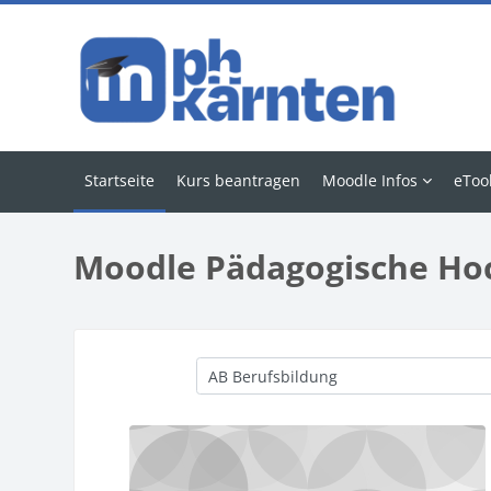
Zum Hauptinhalt
Startseite
Kurs beantragen
Moodle Infos
eToo
Moodle Pädagogische Ho
Kursbereiche