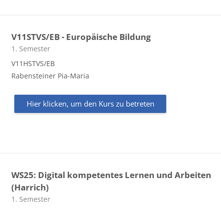
V11STVS/EB - Europäische Bildung
Kursbereich
1. Semester
V11HSTVS/EB
Rabensteiner Pia-Maria
Hier klicken, um den Kurs zu betreten
WS25: Digital kompetentes Lernen und Arbeiten
(Harrich)
Kursbereich
1. Semester