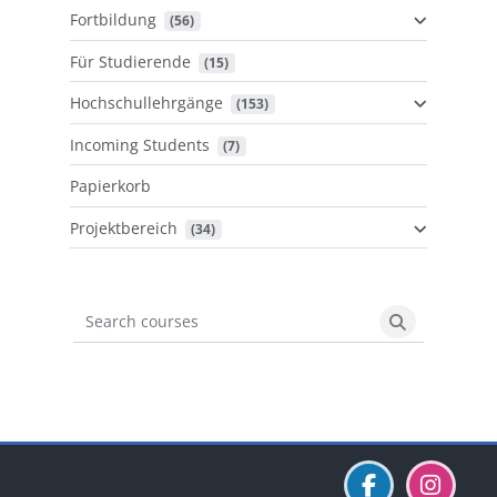
Fortbildung
 (56)
Für Studierende
 (15)
Hochschullehrgänge
 (153)
Incoming Students
 (7)
Papierkorb
Projektbereich
 (34)
Search courses
Search cours
Blöcke
Blöcke
Blöcke