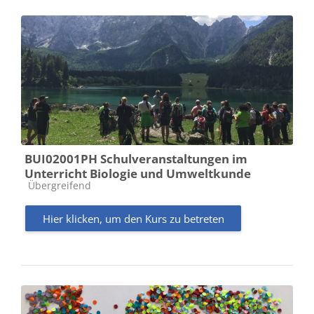
BUI02001PH Schulveranstaltungen im
Unterricht Biologie und Umweltkunde
Kursbereich
Übergreifend
Hier klicken, um den Kurs zu betreten