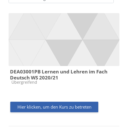
Kursbereiche
DEA03001PB Lernen und Lehren im Fach
Deutsch WS 2020/21
Kursbereich
Übergreifend
Hier klicken, um den Kurs zu betreten