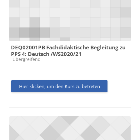
DEQ02001PB Fachdidaktische Begleitung zu
PPS 4: Deutsch /WS2020/21
Kursbereich
Übergreifend
Hier klicken, um den Kurs zu betreten