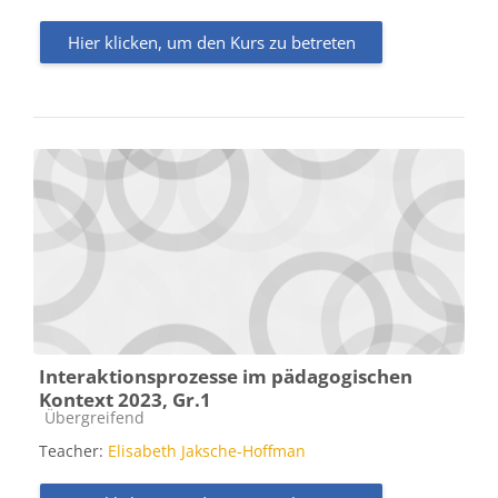
Hier klicken, um den Kurs zu betreten
Interaktionsprozesse im pädagogischen
Kontext 2023, Gr.1
Kursbereich
Übergreifend
Teacher:
Elisabeth Jaksche-Hoffman