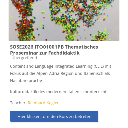
SOSE2026 ITO01001PB Thematisches
Proseminar zur Fachdidaktik
Kursbereich
Übergreifend
Content and Language Integrated Learning (CLIL) mit
Fokus auf die Alpen-Adria Region und Italienisch als
Nachbarsprache
Kulturdidaktik des modernen Italienischunterrichts
Teacher:
Reinhard Kogler
Hier klicken, um den Kurs zu betreten