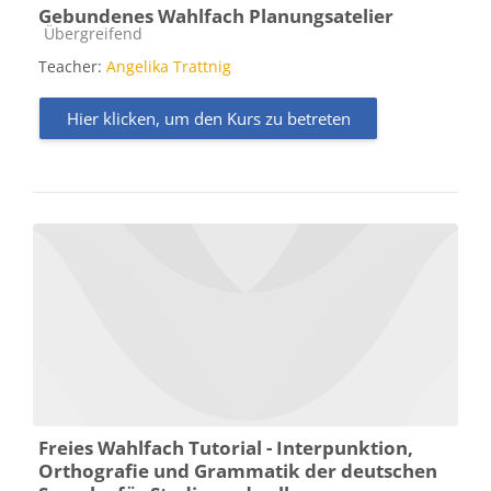
Gebundenes Wahlfach Planungsatelier
Kursbereich
Übergreifend
Teacher:
Angelika Trattnig
Hier klicken, um den Kurs zu betreten
Freies Wahlfach Tutorial - Interpunktion,
Orthografie und Grammatik der deutschen