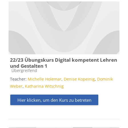
22/23 Übungskurs Digital kompetent Lehren
und Gestalten 1
Kursbereich
Übergreifend
Teacher:
Michelle Holemar
,
Denise Kopeinig
,
Dominik
Weber
,
Katharina Witschnig
Hier klicken, um den Kurs zu betreten