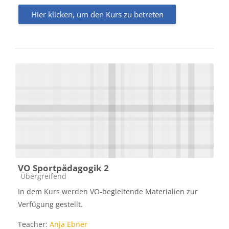
Hier klicken, um den Kurs zu betreten
VO Sportpädagogik 2
Kursbereich
Übergreifend
In dem Kurs werden VO-begleitende Materialien zur
Verfügung gestellt.
Teacher:
Anja Ebner