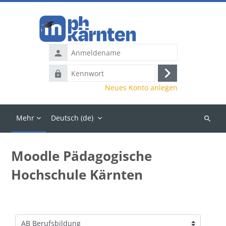
Zum Hauptinhalt
Anmeldename
Kennwort
Anmelden
Neues Konto anlegen
Mehr
Deutsch ‎(de)‎
Kurse
suchen
Moodle Pädagogische
Hochschule Kärnten