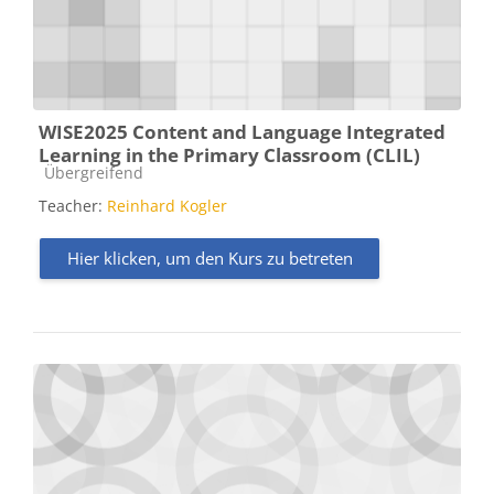
WISE2025 Content and Language Integrated
Learning in the Primary Classroom (CLIL)
Kursbereich
Übergreifend
Teacher:
Reinhard Kogler
Hier klicken, um den Kurs zu betreten