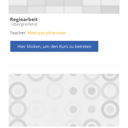
Regiearbeit
Kursbereich
Übergreifend
Teacher:
Monique Johannsen
Hier klicken, um den Kurs zu betreten