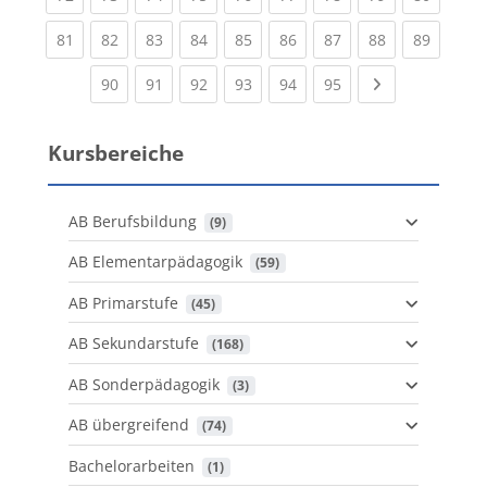
(current)
(current)
(current)
(current)
(current)
(current)
(current)
(current)
(current
81
82
83
84
85
86
87
88
89
(current)
(current)
(current)
(current)
(current)
(current)
Next page
90
91
92
93
94
95
Kursbereiche
AB Berufsbildung
 (9)
AB Elementarpädagogik
 (59)
AB Primarstufe
 (45)
AB Sekundarstufe
 (168)
AB Sonderpädagogik
 (3)
AB übergreifend
 (74)
Bachelorarbeiten
 (1)