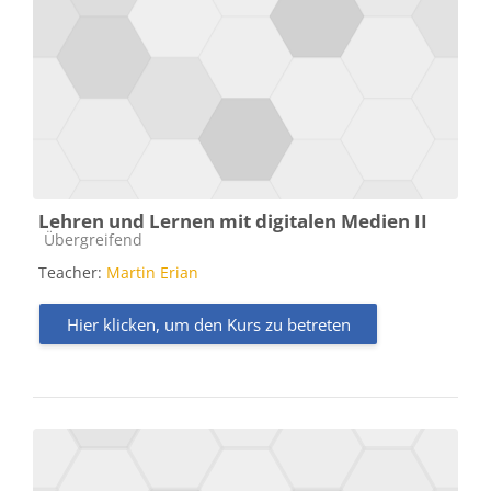
Lehren und Lernen mit digitalen Medien II
Kursbereich
Übergreifend
Teacher:
Martin Erian
Hier klicken, um den Kurs zu betreten