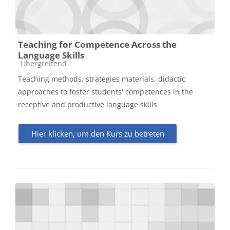
Teaching for Competence Across the
Language Skills
Kursbereich
Übergreifend
Teaching methods, strategies materials, didactic
approaches to foster students' competences in the
receptive and productive language skills
Hier klicken, um den Kurs zu betreten