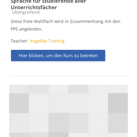
Sprache für Studierende aller
Unterrichtsfächer
Kursbereich
Übergreifend
Diese freie Wahlfach wird in Zusammenhang mit den
PPS angeboten.
Teacher:
Angelika Trattnig
Hier klicken, um den Kurs zu betreten