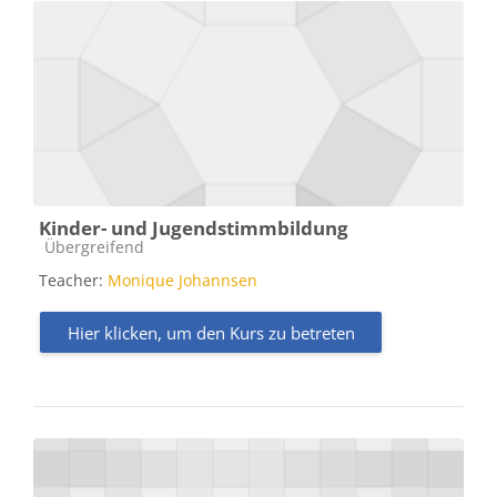
Kinder- und Jugendstimmbildung
Kursbereich
Übergreifend
Teacher:
Monique Johannsen
Hier klicken, um den Kurs zu betreten