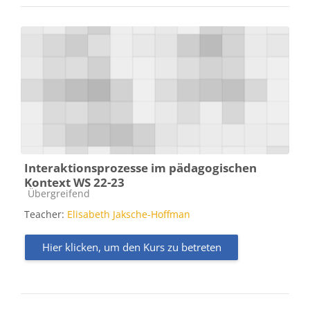
Interaktionsprozesse im pädagogischen
Kontext WS 22-23
Kursbereich
Übergreifend
Teacher:
Elisabeth Jaksche-Hoffman
Hier klicken, um den Kurs zu betreten