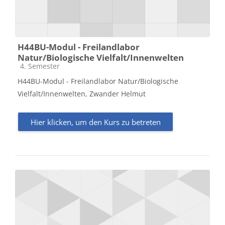
H44BU-Modul - Freilandlabor
Natur/Biologische Vielfalt/Innenwelten
Kursbereich
4. Semester
H44BU-Modul - Freilandlabor Natur/Biologische
Vielfalt/Innenwelten, Zwander Helmut
Hier klicken, um den Kurs zu betreten