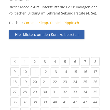
Dieser Moodlekurs unterstützt die LV Grundlagen der
Politischen Bildung im Lehramt Sekundarstufe (4. Se).
Teacher:
Cornelia Klepp
,
Daniela Rippitsch
Hier klicken, um den Kurs zu betreten
Previous page
(current)
(current)
(current)
(current)
(current)
(current)
(current)
(current
1
2
3
4
5
6
7
8
(current)
(current)
(current)
(current)
(current)
(current)
(current)
(current)
(current
9
10
11
12
13
14
15
16
17
(current)
(current)
(current)
(current)
(current)
(current)
(current)
(current)
(current
18
19
20
21
22
23
24
25
26
(current)
(current)
(current)
(current)
(current)
(current)
(current)
(current)
(current
27
28
29
30
31
32
33
34
35
(current)
(current)
(current)
(current)
(current)
(current)
(current)
(current)
(current
36
37
38
39
40
41
42
43
44