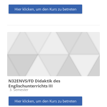
Hier klicken, um den Kurs zu betreten
N32ENVS/FD Didaktik des
Englischunterrichts III
Kursbereich
3. Semester
Hier klicken, um den Kurs zu betreten