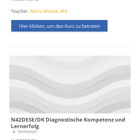
Teacher:
Maria Wobak, MA
Hier klicken, um den Kurs zu betreten
N42DESE/DK Diagnostische Kompetenz und
Lernerfolg
Kursbereich
4. Semester