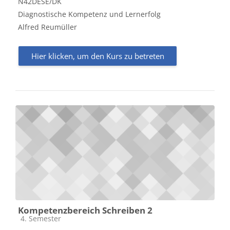
N42DESE/DK
Diagnostische Kompetenz und Lernerfolg
Alfred Reumüller
Hier klicken, um den Kurs zu betreten
Kompetenzbereich Schreiben 2
Kursbereich
4. Semester