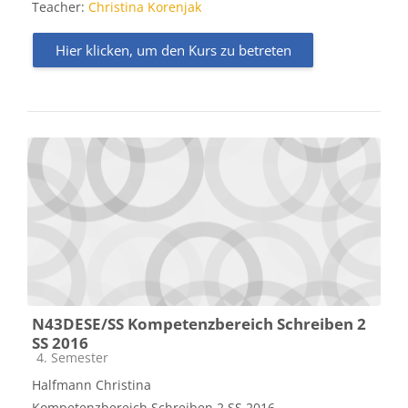
Teacher:
Christina Korenjak
Hier klicken, um den Kurs zu betreten
N43DESE/SS Kompetenzbereich Schreiben 2
SS 2016
Kursbereich
4. Semester
Halfmann Christina
Kompetenzbereich Schreiben 2 SS 2016