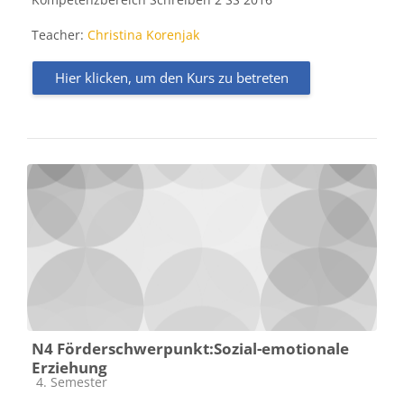
Teacher:
Christina Korenjak
Hier klicken, um den Kurs zu betreten
N4 Förderschwerpunkt:Sozial-emotionale
Erziehung
Kursbereich
4. Semester