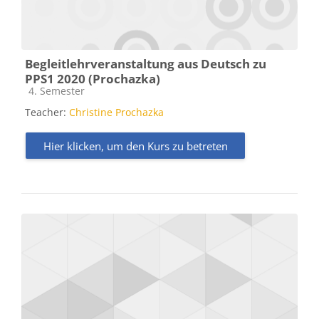
Begleitlehrveranstaltung aus Deutsch zu
PPS1 2020 (Prochazka)
Kursbereich
4. Semester
Teacher:
Christine Prochazka
Hier klicken, um den Kurs zu betreten