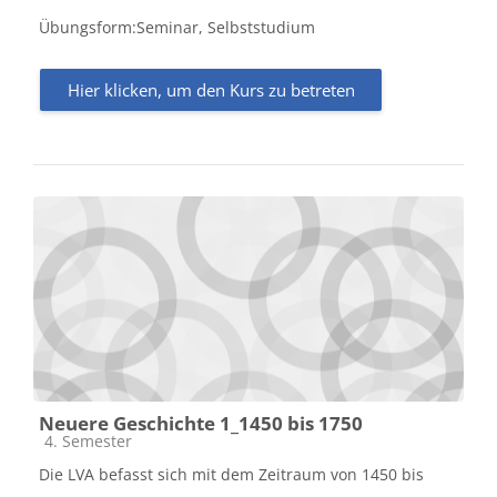
Übungsform:Seminar, Selbststudium
Hier klicken, um den Kurs zu betreten
Neuere Geschichte 1_1450 bis 1750
Kursbereich
4. Semester
Die LVA befasst sich mit dem Zeitraum von 1450 bis