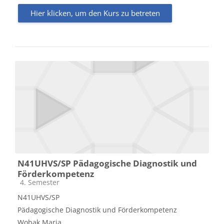
Hier klicken, um den Kurs zu betreten
N41UHVS/SP Pädagogische Diagnostik und
Förderkompetenz
Kursbereich
4. Semester
N41UHVS/SP
Pädagogische Diagnostik und Förderkompetenz
Wobak Maria