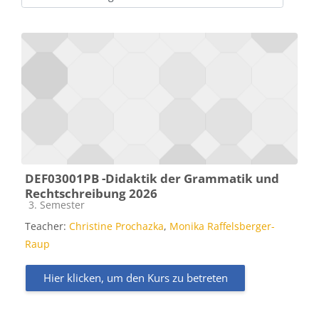
Kursbereiche
DEF03001PB -Didaktik der Grammatik und
Rechtschreibung 2026
Kursbereich
3. Semester
Teacher:
Christine Prochazka
,
Monika Raffelsberger-
Raup
Hier klicken, um den Kurs zu betreten