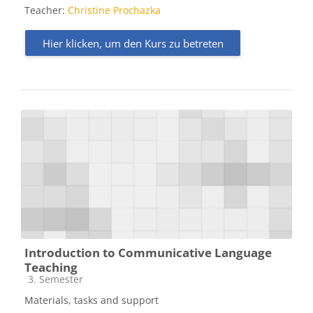
Teacher:
Christine Prochazka
Hier klicken, um den Kurs zu betreten
Introduction to Communicative Language
Teaching
Kursbereich
3. Semester
Materials, tasks and support