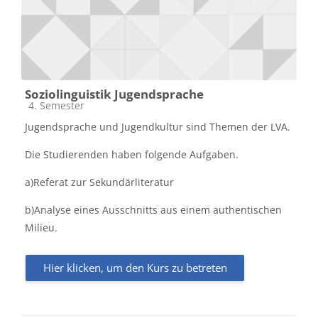
Soziolinguistik Jugendsprache
Kursbereich
4. Semester
Jugendsprache und Jugendkultur sind Themen der LVA.
Die Studierenden haben folgende Aufgaben.
a)Referat zur Sekundärliteratur
b)Analyse eines Ausschnitts aus einem authentischen
Milieu.
Hier klicken, um den Kurs zu betreten