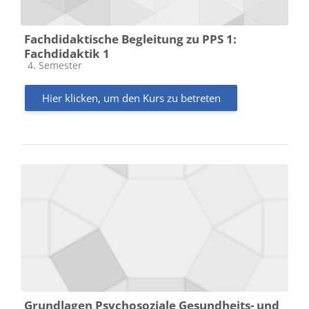
Fachdidaktische Begleitung zu PPS 1:
Fachdidaktik 1
Kursbereich
4. Semester
Hier klicken, um den Kurs zu betreten
Grundlagen Psychosoziale Gesundheits- und