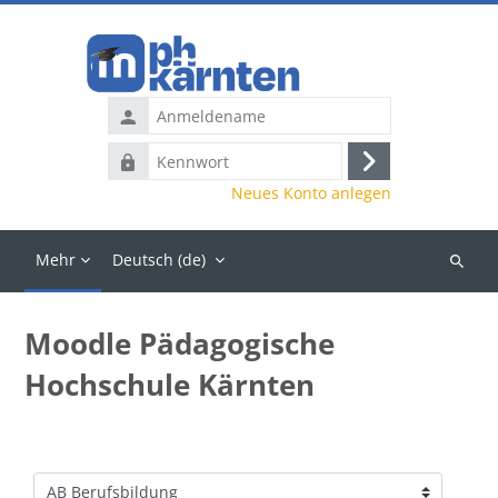
Zum Hauptinhalt
Anmeldename
Kennwort
Anmelden
Neues Konto anlegen
Mehr
Deutsch ‎(de)‎
Kurse
suchen
Moodle Pädagogische
Hochschule Kärnten