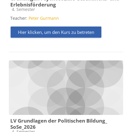
Erlebnisförderung
Kursbereich
4. Semester
Teacher:
Peter Gurmann
Hier klicken, um den Kurs zu betreten
LV Grundlagen der Politischen Bildung_
SoSe_2026
Kursbereich
4. Semester