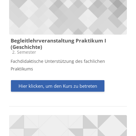
Begleitlehrveranstaltung Praktikum I
(Geschichte)
Kursbereich
2. Semester
Fachdidaktische Unterstützung des fachlichen
Praktikums
Hier klicken, um den Kurs zu betreten