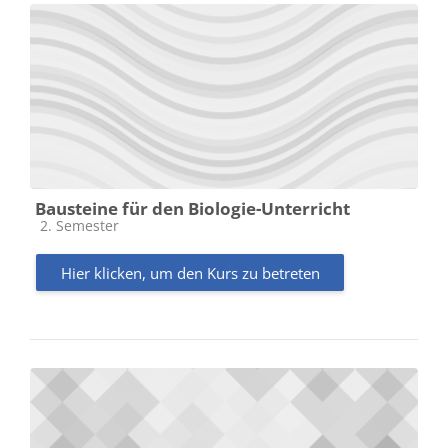
Bausteine für den Biologie-Unterricht
Kursbereich
2. Semester
Hier klicken, um den Kurs zu betreten