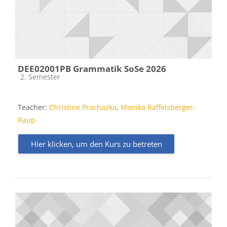
DEE02001PB Grammatik SoSe 2026
Kursbereich
2. Semester
Teacher:
Christine Prochazka
,
Monika Raffelsberger-
Raup
Hier klicken, um den Kurs zu betreten