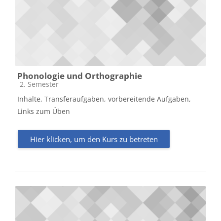
Phonologie und Orthographie
Kursbereich
2. Semester
Inhalte, Transferaufgaben, vorbereitende Aufgaben,
Links zum Üben
Hier klicken, um den Kurs zu betreten