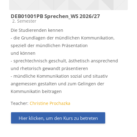
DEB01001PB Sprechen_WS 2026/27
Kursbereich
2. Semester
Die Studierenden kennen
- die Grundlagen der mündlichen Kommunikation,
speziell der mündlichen Präsentation
und können
- sprechtechnisch geschult, ästhetisch ansprechend
und rhetorisch gewandt präsentieren
- mündliche Kommunikation sozial und situativ
angemessen gestalten und zum Gelingen der
Kommunikatin beitragen
Teacher:
Christine Prochazka
Hier klicken, um den Kurs zu betreten