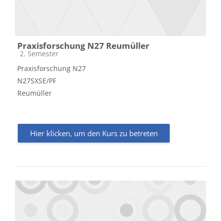
Praxisforschung N27 Reumüller
Kursbereich
2. Semester
Praxisforschung N27
N27SXSE/PF
Reumüller
Hier klicken, um den Kurs zu betreten