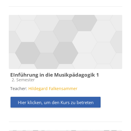
EInführung in die Musikpädagogik 1
Kursbereich
2. Semester
Teacher:
Hildegard Falkensammer
Hier klicken, um den Kurs zu betreten