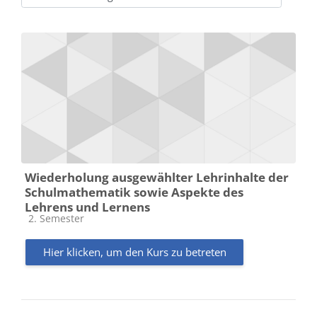
Kursbereiche
Wiederholung ausgewählter Lehrinhalte der
Schulmathematik sowie Aspekte des
Lehrens und Lernens
Kursbereich
2. Semester
Hier klicken, um den Kurs zu betreten