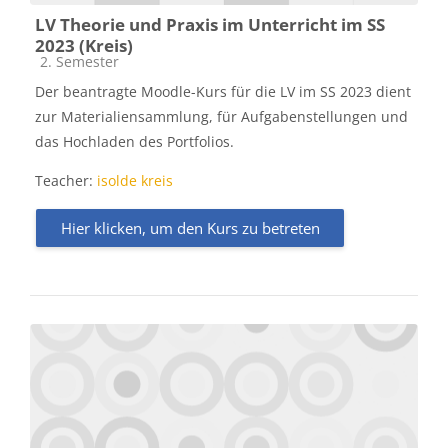
LV Theorie und Praxis im Unterricht im SS
2023 (Kreis)
Kursbereich
2. Semester
Der beantragte Moodle-Kurs für die LV im SS 2023 dient
zur Materialiensammlung, für Aufgabenstellungen und
das Hochladen des Portfolios.
Teacher:
isolde kreis
Hier klicken, um den Kurs zu betreten