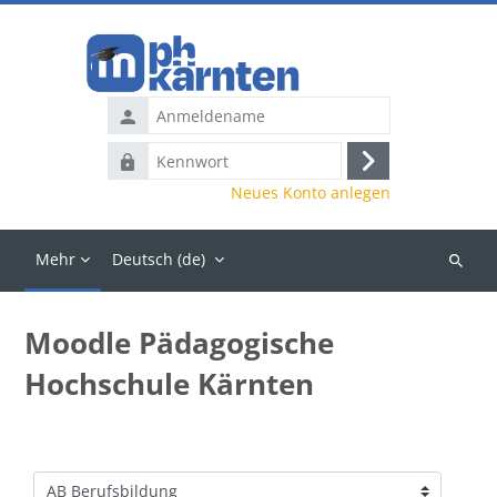
Zum Hauptinhalt
Anmeldename
Kennwort
Anmelden
Neues Konto anlegen
Mehr
Deutsch ‎(de)‎
Kurse
suchen
Moodle Pädagogische
Hochschule Kärnten