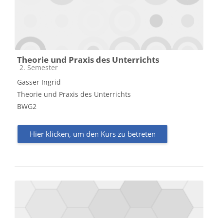
Theorie und Praxis des Unterrichts
Kursbereich
2. Semester
Gasser Ingrid
Theorie und Praxis des Unterrichts
BWG2
Hier klicken, um den Kurs zu betreten