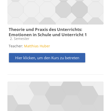
Theorie und Praxis des Unterrichts:
Emotionen in Schule und Unterricht 1
Kursbereich
2. Semester
Teacher:
Matthias Huber
Hier klicken, um den Kurs zu betreten