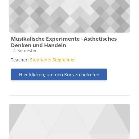
Musikalische Experimente - Ästhetisches
Denken und Handeln
Kursbereich
2. Semester
Teacher:
Stephanie Stegfellner
Hier klicken, um den Kurs zu betreten