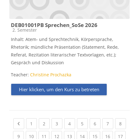
DEB01001PB Sprechen_SoSe 2026
Kursbereich
2. Semester
Inhalt: Atem- und Sprechtechnik, Körpersprache,
Rhetorik; mündliche Präsentation (Statement, Rede,
Referat, Rezitation literarischer Textvorlagen, etc.);
Gespräch und Diskussion
Teacher:
Christine Prochazka
Hier klicken, um den Kurs zu betreten
Previous page
(current)
(current)
(current)
(current)
(current)
(current)
(current)
(current
1
2
3
4
5
6
7
8
(current)
(current)
(current)
(current)
(current)
(current)
(current)
(current)
(current
9
10
11
12
13
14
15
16
17