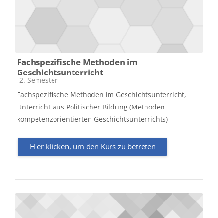
Fachspezifische Methoden im
Geschichtsunterricht
Kursbereich
2. Semester
Fachspezifische Methoden im Geschichtsunterricht,
Unterricht aus Politischer Bildung (Methoden
kompetenzorientierten Geschichtsunterrichts)
Hier klicken, um den Kurs zu betreten