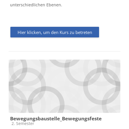
unterschiedlichen Ebenen.
Hier klicken, um den Kurs zu betreten
Bewegungsbaustelle_Bewegungsfeste
Kursbereich
2. Semester