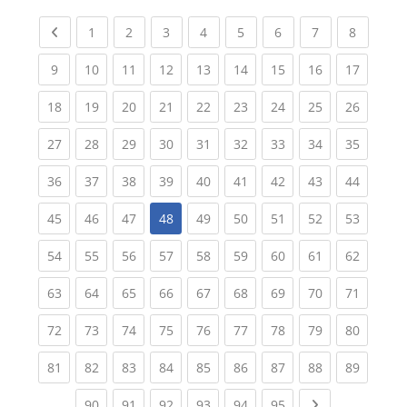
Previous page
(current)
(current)
(current)
(current)
(current)
(current)
(current)
(current
1
2
3
4
5
6
7
8
(current)
(current)
(current)
(current)
(current)
(current)
(current)
(current)
(current
9
10
11
12
13
14
15
16
17
(current)
(current)
(current)
(current)
(current)
(current)
(current)
(current)
(current
18
19
20
21
22
23
24
25
26
(current)
(current)
(current)
(current)
(current)
(current)
(current)
(current)
(current
27
28
29
30
31
32
33
34
35
(current)
(current)
(current)
(current)
(current)
(current)
(current)
(current)
(current
36
37
38
39
40
41
42
43
44
(current)
(current)
(current)
(current)
(current)
(current)
(current)
(current
45
46
47
48
49
50
51
52
53
(current)
(current)
(current)
(current)
(current)
(current)
(current)
(current)
(current
54
55
56
57
58
59
60
61
62
(current)
(current)
(current)
(current)
(current)
(current)
(current)
(current)
(current
63
64
65
66
67
68
69
70
71
(current)
(current)
(current)
(current)
(current)
(current)
(current)
(current)
(current
72
73
74
75
76
77
78
79
80
(current)
(current)
(current)
(current)
(current)
(current)
(current)
(current)
(current
81
82
83
84
85
86
87
88
89
(current)
(current)
(current)
(current)
(current)
(current)
Next page
90
91
92
93
94
95