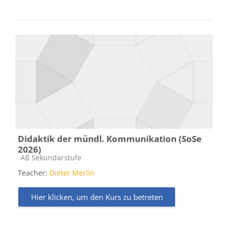
Didaktik der mündl. Kommunikation (SoSe
2026)
Kursbereich
AB Sekundarstufe
Teacher:
Dieter Merlin
Hier klicken, um den Kurs zu betreten