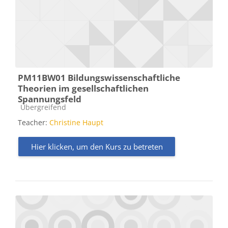
PM11BW01 Bildungswissenschaftliche
Theorien im gesellschaftlichen
Spannungsfeld
Kursbereich
Übergreifend
Teacher:
Christine Haupt
Hier klicken, um den Kurs zu betreten