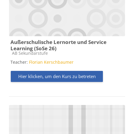
Außerschulische Lernorte und Service
Learning (SoSe 26)
Kursbereich
AB Sekundarstufe
Teacher:
Florian Kerschbaumer
Hier klicken, um den Kurs zu betreten