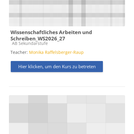
Wissenschaftliches Arbeiten und
Schreiben_WS2026_27
Kursbereich
AB Sekundarstufe
Teacher:
Monika Raffelsberger-Raup
Hier klicken, um den Kurs zu betreten