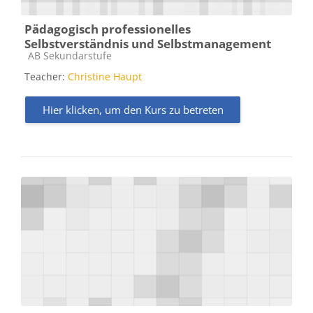
Pädagogisch professionelles
Selbstverständnis und Selbstmanagement
Kursbereich
AB Sekundarstufe
Teacher:
Christine Haupt
Hier klicken, um den Kurs zu betreten