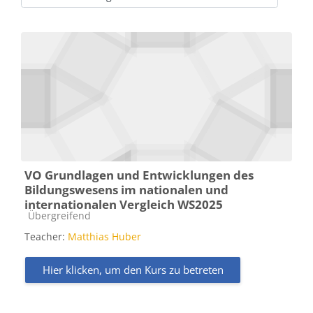
Kursbereiche
VO Grundlagen und Entwicklungen des
Bildungswesens im nationalen und
internationalen Vergleich WS2025
Kursbereich
Übergreifend
Teacher:
Matthias Huber
Hier klicken, um den Kurs zu betreten