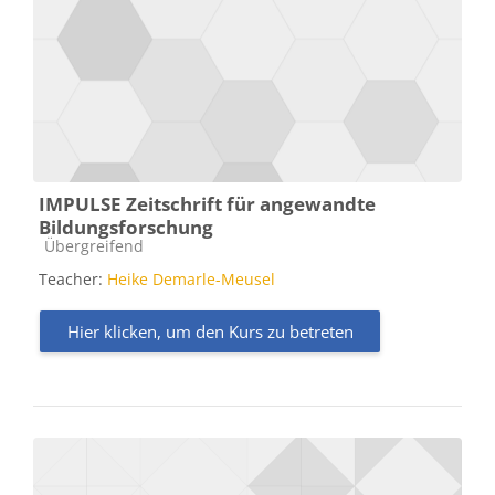
IMPULSE Zeitschrift für angewandte
Bildungsforschung
Kursbereich
Übergreifend
Teacher:
Heike Demarle-Meusel
Hier klicken, um den Kurs zu betreten