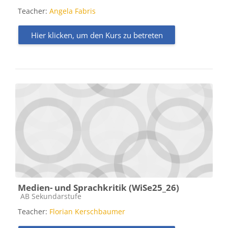
Teacher:
Angela Fabris
Hier klicken, um den Kurs zu betreten
Medien- und Sprachkritik (WiSe25_26)
Kursbereich
AB Sekundarstufe
Teacher:
Florian Kerschbaumer