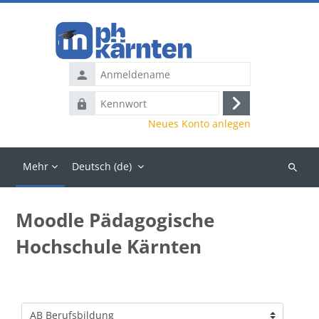
Zum Hauptinhalt
Anmeldename
Kennwort
Anmelden
Neues Konto anlegen
Mehr
Deutsch ‎(de)‎
Kurse
suchen
Moodle Pädagogische
Hochschule Kärnten