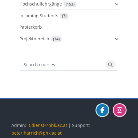
Hochschullehrgänge
 (153)
Incoming Students
 (7)
Papierkorb
Projektbereich
 (34)
Search courses
Search cours
Blöcke
Blöcke
Blöcke
Admin:
it.dienst@phk.ac.at
| Support:
peter.harrich@phk.ac.at