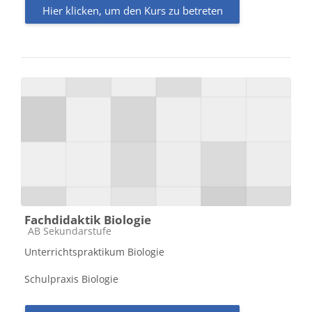
Hier klicken, um den Kurs zu betreten
Fachdidaktik Biologie
Kursbereich
AB Sekundarstufe
Unterrichtspraktikum Biologie
Schulpraxis Biologie