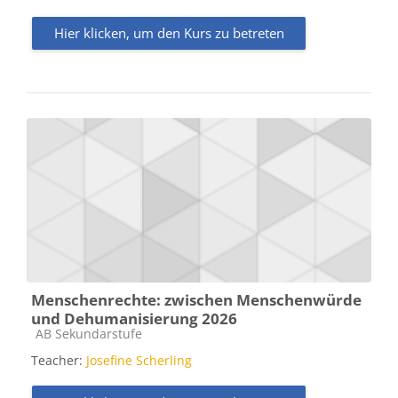
Hier klicken, um den Kurs zu betreten
Menschenrechte: zwischen Menschenwürde
und Dehumanisierung 2026
Kursbereich
AB Sekundarstufe
Teacher:
Josefine Scherling