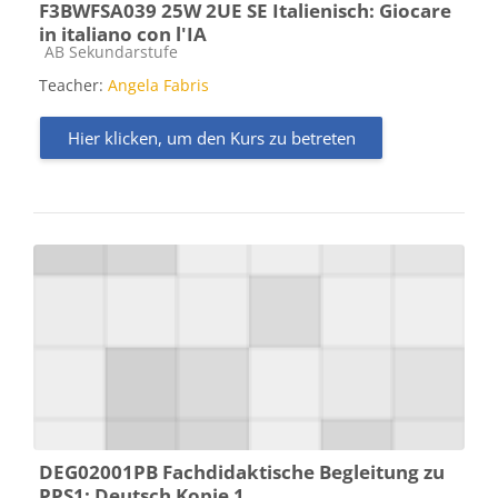
F3BWFSA039 25W 2UE SE Italienisch: Giocare
in italiano con l'IA
Kursbereich
AB Sekundarstufe
Teacher:
Angela Fabris
Hier klicken, um den Kurs zu betreten
DEG02001PB Fachdidaktische Begleitung zu
PPS1: Deutsch Kopie 1