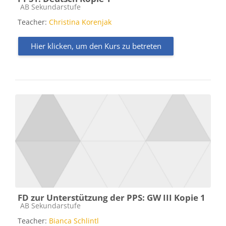
Kursbereich
AB Sekundarstufe
Teacher:
Christina Korenjak
Hier klicken, um den Kurs zu betreten
FD zur Unterstützung der PPS: GW III Kopie 1
Kursbereich
AB Sekundarstufe
Teacher:
Bianca Schlintl