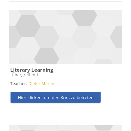
Literary Learning
Kursbereich
Übergreifend
Teacher:
Dieter Merlin
Hier klicken, um den Kurs zu betreten