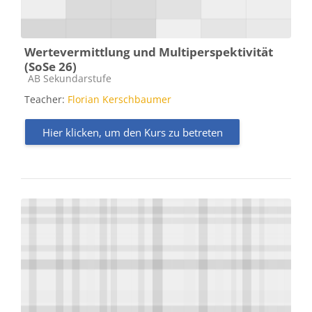
Wertevermittlung und Multiperspektivität
(SoSe 26)
Kursbereich
AB Sekundarstufe
Teacher:
Florian Kerschbaumer
Hier klicken, um den Kurs zu betreten