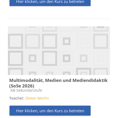
Hier klicken, um den Kurs zu betreten
Multimodalität, Medien und Mediendidaktik
(SoSe 2026)
Kursbereich
AB Sekundarstufe
Teacher:
Dieter Merlin
Hier klicken, um den Kurs zu betreten