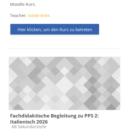
Moodle-Kurs.
Teacher:
isolde kreis
Hier klicken, um den Kurs zu betreten
Fachdidaktische Begleitung zu PPS 2:
Italienisch 2026
Kursbereich
AB Sekundarstufe