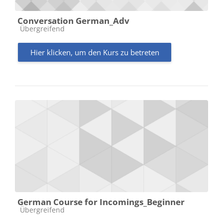
Conversation German_Adv
Kursbereich
Übergreifend
Hier klicken, um den Kurs zu betreten
German Course for Incomings_Beginner
Kursbereich
Übergreifend