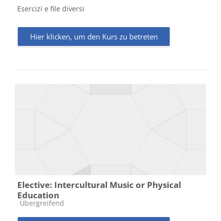
Esercizi e file diversi
Hier klicken, um den Kurs zu betreten
Elective: Intercultural Music or Physical
Education
Kursbereich
Übergreifend