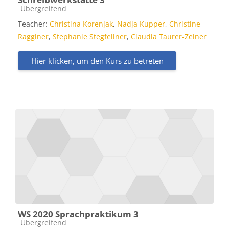
Kursbereich
Übergreifend
Teacher:
Christina Korenjak
,
Nadja Kupper
,
Christine
Ragginer
,
Stephanie Stegfellner
,
Claudia Taurer-Zeiner
Hier klicken, um den Kurs zu betreten
WS 2020 Sprachpraktikum 3
Kursbereich
Übergreifend