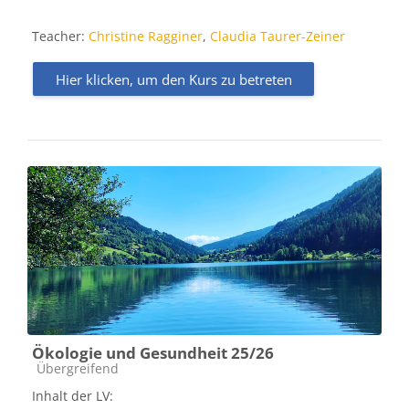
Teacher:
Christine Ragginer
,
Claudia Taurer-Zeiner
Hier klicken, um den Kurs zu betreten
Ökologie und Gesundheit 25/26
Kursbereich
Übergreifend
Inhalt der LV: