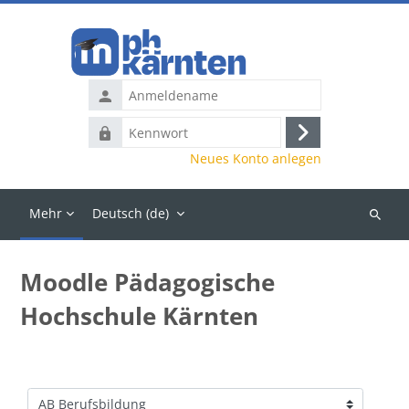
Zum Hauptinhalt
Anmeldename
Kennwort
Anmelden
Neues Konto anlegen
Mehr
Deutsch ‎(de)‎
Kurse
suchen
Moodle Pädagogische
Hochschule Kärnten