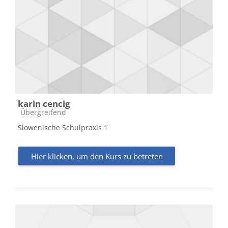
karin cencig
Kursbereich
Übergreifend
Slowenische Schulpraxis 1
Hier klicken, um den Kurs zu betreten