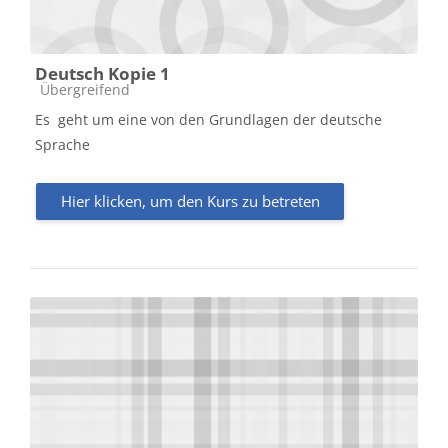
Deutsch Kopie 1
Kursbereich
Übergreifend
Es geht um eine von den Grundlagen der deutsche
Sprache
Hier klicken, um den Kurs zu betreten