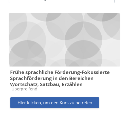
Kursbereiche
Frühe sprachliche Förderung-Fokussierte
Sprachförderung in den Bereichen
Wortschatz, Satzbau, Erzählen
Kursbereich
Übergreifend
Hier klicken, um den Kurs zu betreten