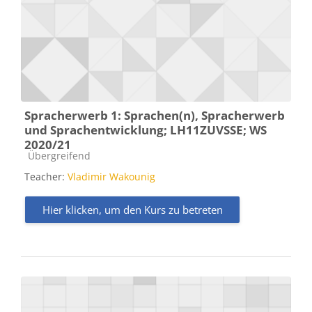
Spracherwerb 1: Sprachen(n), Spracherwerb
und Sprachentwicklung; LH11ZUVSSE; WS
2020/21
Kursbereich
Übergreifend
Teacher:
Vladimir Wakounig
Hier klicken, um den Kurs zu betreten