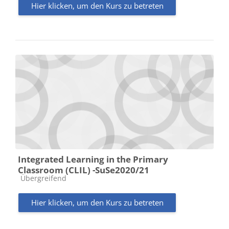
Hier klicken, um den Kurs zu betreten
Integrated Learning in the Primary
Classroom (CLIL) -SuSe2020/21
Kursbereich
Übergreifend
Hier klicken, um den Kurs zu betreten