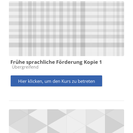
Frühe sprachliche Förderung Kopie 1
Kursbereich
Übergreifend
Hier klicken, um den Kurs zu betreten