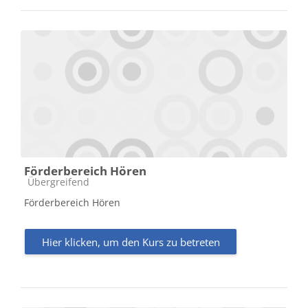
Förderbereich Hören
Kursbereich
Übergreifend
Förderbereich Hören
Hier klicken, um den Kurs zu betreten