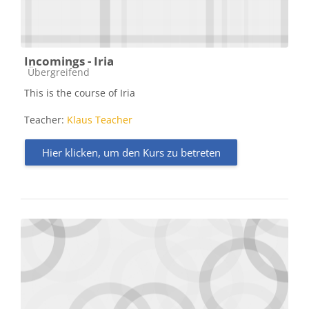
Incomings - Iria
Kursbereich
Übergreifend
This is the course of Iria
Teacher:
Klaus Teacher
Hier klicken, um den Kurs zu betreten