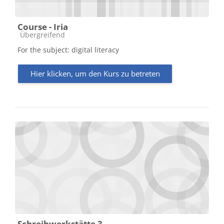
Course - Iria
Kursbereich
Übergreifend
For the subject: digital literacy
Hier klicken, um den Kurs zu betreten
Schreibwerkstätte 3