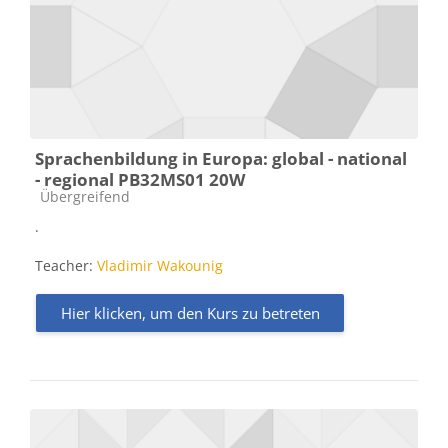
Sprachenbildung in Europa: global - national
- regional PB32MS01 20W
Kursbereich
Übergreifend
.
Teacher:
Vladimir Wakounig
Hier klicken, um den Kurs zu betreten