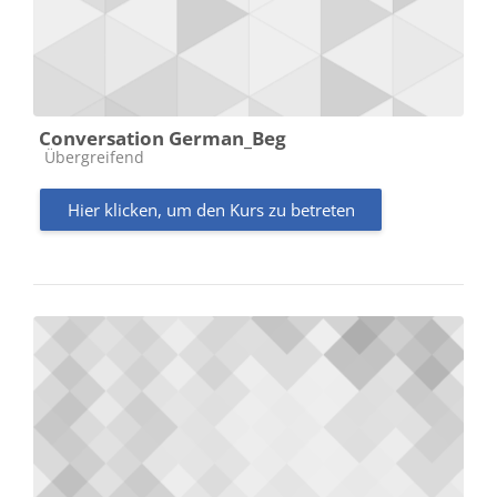
Conversation German_Beg
Kursbereich
Übergreifend
Hier klicken, um den Kurs zu betreten