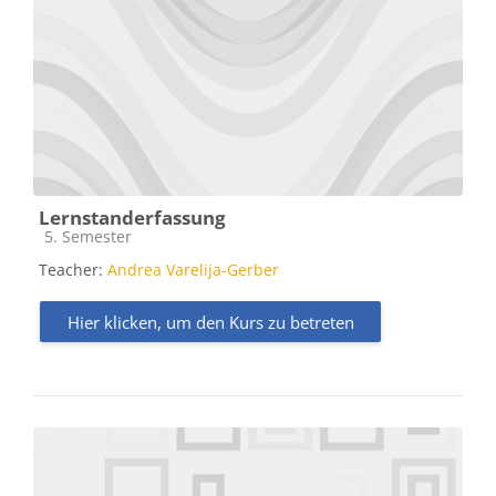
Lernstanderfassung
Kursbereich
5. Semester
Teacher:
Andrea Varelija-Gerber
Hier klicken, um den Kurs zu betreten