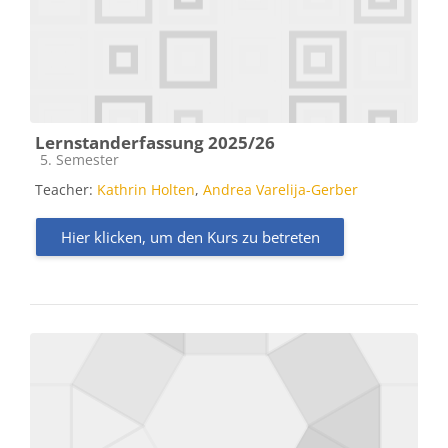
Lernstanderfassung 2025/26
Kursbereich
5. Semester
Teacher:
Kathrin Holten
,
Andrea Varelija-Gerber
Hier klicken, um den Kurs zu betreten