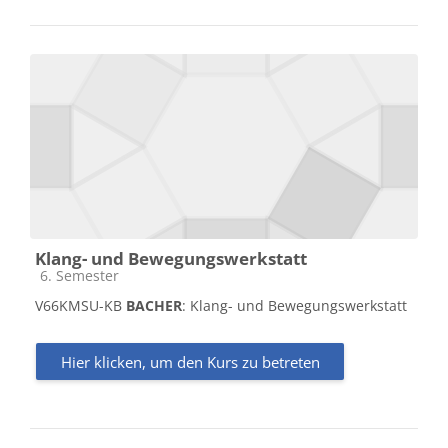
Klang- und Bewegungswerkstatt
Kursbereich
6. Semester
V66KMSU-KB
BACHER
: Klang- und Bewegungswerkstatt
Hier klicken, um den Kurs zu betreten