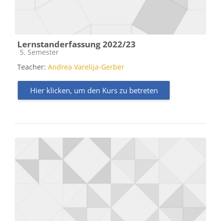
Lernstanderfassung 2022/23
Kursbereich
5. Semester
Teacher:
Andrea Varelija-Gerber
Hier klicken, um den Kurs zu betreten