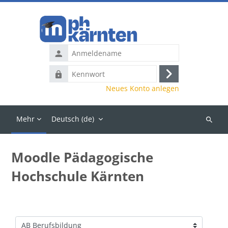
Zum Hauptinhalt
Anmeldename
Kennwort
Anmelden
Neues Konto anlegen
Mehr
Deutsch ‎(de)‎
Kurse
suchen
Moodle Pädagogische
Hochschule Kärnten