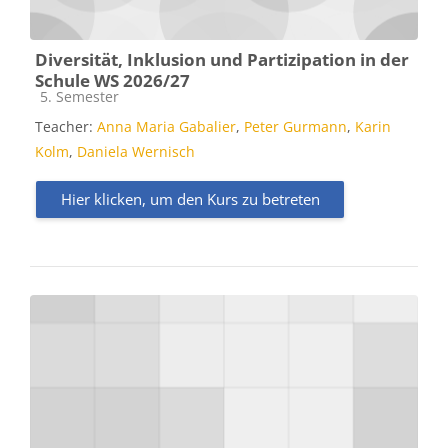
Diversität, Inklusion und Partizipation in der
Schule WS 2026/27
Kursbereich
5. Semester
Teacher:
Anna Maria Gabalier
,
Peter Gurmann
,
Karin
Kolm
,
Daniela Wernisch
Hier klicken, um den Kurs zu betreten