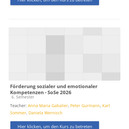
Förderung sozialer und emotionaler
Kompetenzen - SoSe 2026
Kursbereich
6. Semester
Teacher:
Anna Maria Gabalier
,
Peter Gurmann
,
Karl
Sommer
,
Daniela Wernisch
Hier klicken, um den Kurs zu betreten