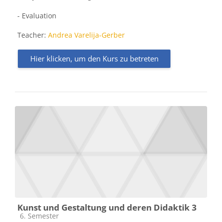
- Evaluation
Teacher:
Andrea Varelija-Gerber
Hier klicken, um den Kurs zu betreten
Kunst und Gestaltung und deren Didaktik 3
Kursbereich
6. Semester