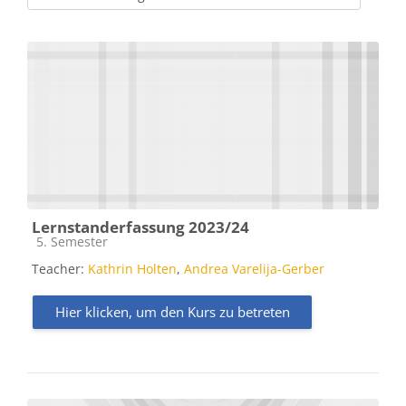
Kursbereiche
Lernstanderfassung 2023/24
Kursbereich
5. Semester
Teacher:
Kathrin Holten
,
Andrea Varelija-Gerber
Hier klicken, um den Kurs zu betreten