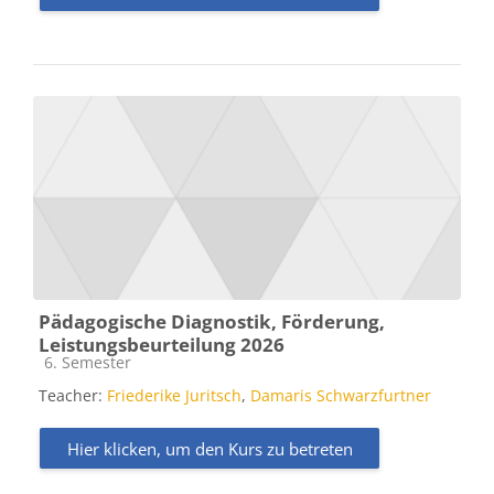
Pädagogische Diagnostik, Förderung,
Leistungsbeurteilung 2026
Kursbereich
6. Semester
Teacher:
Friederike Juritsch
,
Damaris Schwarzfurtner
Hier klicken, um den Kurs zu betreten