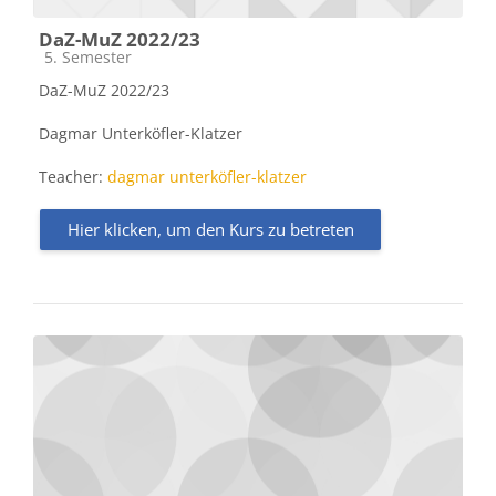
DaZ-MuZ 2022/23
Kursbereich
5. Semester
DaZ-MuZ 2022/23
Dagmar Unterköfler-Klatzer
Teacher:
dagmar unterköfler-klatzer
Hier klicken, um den Kurs zu betreten