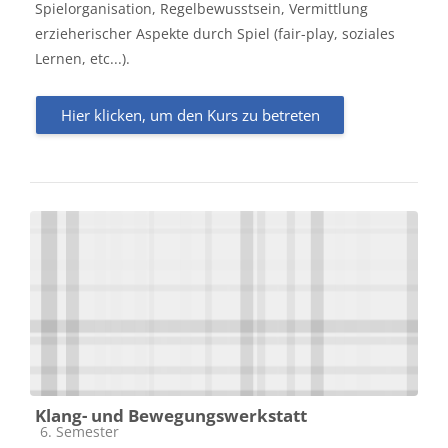
Spielorganisation, Regelbewusstsein, Vermittlung
erzieherischer Aspekte durch Spiel (fair-play, soziales
Lernen, etc...).
Hier klicken, um den Kurs zu betreten
Klang- und Bewegungswerkstatt
Kursbereich
6. Semester