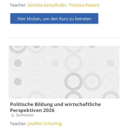
Teacher:
Daniela Kampfhofer
,
Theresa Pasterk
Hier klicken, um den Kurs zu betreten
Politische Bildung und wirtschaftliche
Perspektiven 2026
Kursbereich
6. Semester
Teacher:
Josefine Scherling