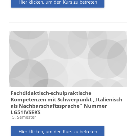
Hier klicken, um den Kurs zu betreten
Fachdidaktisch-schulpraktische
Kompetenzen mit Schwerpunkt ,,Italienisch
als Nachbarschaftssprache'' Nummer
LG51IVSEKS
Kursbereich
5. Semester
Hier klicken, um den Kurs zu betreten