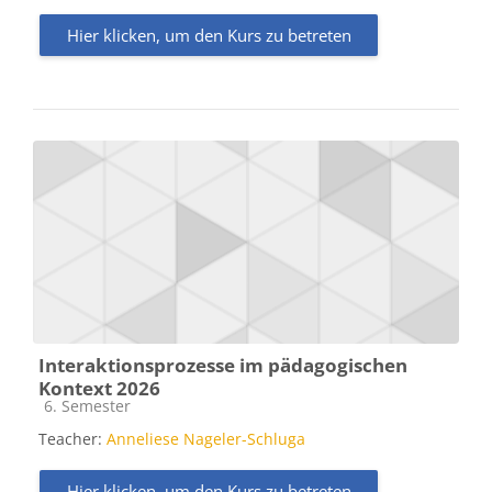
Hier klicken, um den Kurs zu betreten
Interaktionsprozesse im pädagogischen
Kontext 2026
Kursbereich
6. Semester
Teacher:
Anneliese Nageler-Schluga
Hier klicken, um den Kurs zu betreten