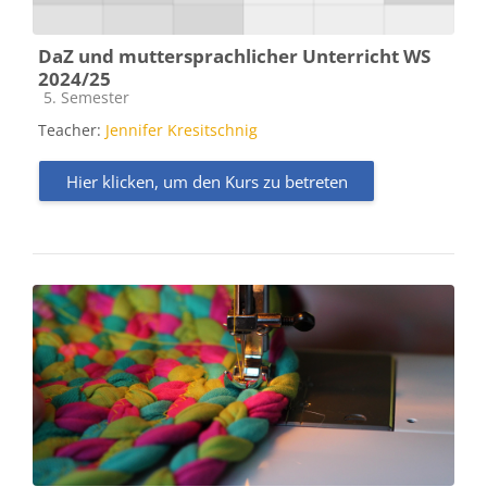
DaZ und muttersprachlicher Unterricht WS
2024/25
Kursbereich
5. Semester
Teacher:
Jennifer Kresitschnig
Hier klicken, um den Kurs zu betreten