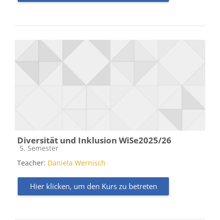
Diversität und Inklusion WiSe2025/26
Kursbereich
5. Semester
Teacher:
Daniela Wernisch
Hier klicken, um den Kurs zu betreten