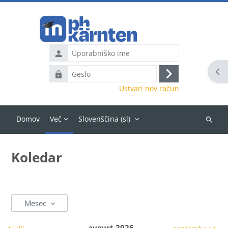
Preskoči na glavno vsebino
Uporabniško
ime
Odp
Geslo
Prijavite
Ustvari nov račun
se
Domov
Več
Slovenščina ‎(sl)‎
Išči
predme
Koledar
Mesec
avgust 2026