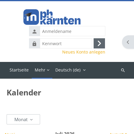
Zum Hauptinhalt
Anmeldename
Blo
Kennwort
Anmelden
Neues Konto anlegen
Startseite
Mehr
Deutsch ‎(de)‎
Kurse
suchen
Kalender
Monat
Juli 2026