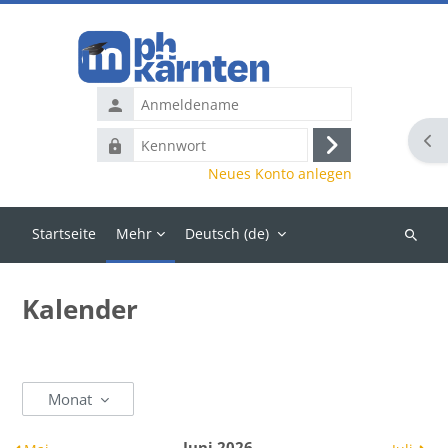
Zum Hauptinhalt
Anmeldename
Blo
Kennwort
Anmelden
Neues Konto anlegen
Startseite
Mehr
Deutsch ‎(de)‎
Kurse
suchen
Kalender
Monat
Juni 2026