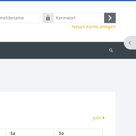
name
Kennwort
Anmelden
Neues Konto anlegen
Blo
Kurse
suchen
Juni
Samstag
Sonntag
Sa
So