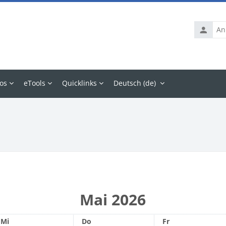
Anmelde
os
eTools
Quicklinks
Deutsch ‎(de)‎
Mai 2026
Mittwoch
Donnerstag
Freitag
Mi
Do
Fr