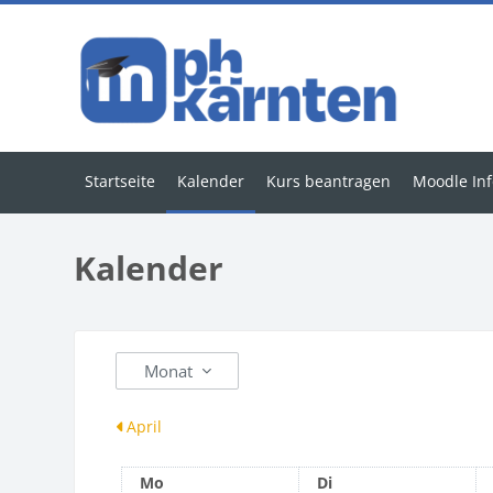
Zum Hauptinhalt
Startseite
Kalender
Kurs beantragen
Moodle Inf
Kalender
Monat
April
Montag
Dienstag
Mo
Di